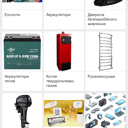
Ехолоти
Акумулятори
Джерела
безперебійного
живлення
Акумулятори
Котли
Рушникосушки
тягові
твердопаливні,
газові