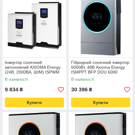
Інвертор сонячний
Гібридний сонячний інвертор
автономний AXIOMA Energy
6000Вт, 48В Axioma Energy
(24В, 2000ВА, ШІМ) ISPWM
ISMPPT BFP DOU 6000
2000 - чиста синусоїда
В наявності
В наявності
9 834
30 396
₴
₴
Купити
Купити