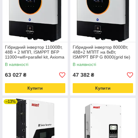
Гібридний інвертор 11000Вт,
Гібридний інвертор 8000Вт,
48В + 2 МПП, ISMPPT BFP
48В+2 МППТ на 8кВт,
11000+wifi+parallel kit, Axioma
ISMPPT BFP G 8000(grid tie)
Energy
wifi+parallel, AXIOMA energy
В наявності
В наявності
63 027
47 382
₴
₴
Купити
Купити
–13%