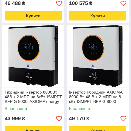
46 488
100 575
₴
₴
Купити
Купити
Гібридний інвертор 8000Вт,
Інвертор гібридний AXIOMA
48В + 2 МПП на 8кВт, ISMPPT
8000 Вт, 48 В + 2 МПП на 8
BFP G 8000, AXIOMA energy
кВт, ISMPPT BFP G 8000
В наявності
В наявності
43 999
49 170
₴
₴