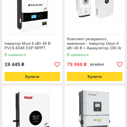
Комплект резервного
Інвертор Must 6 кВт 48 В
живлення - Інвертор Deye 6
PV19-6048 EXP MPPT
кВт 48 В + Акумулятор 100 Аг
Deye SE-F5 Pro-C LiFePO4
В наявності
В наявності
19 445
79 968
₴
₴
82 695 ₴
Купити
Купити