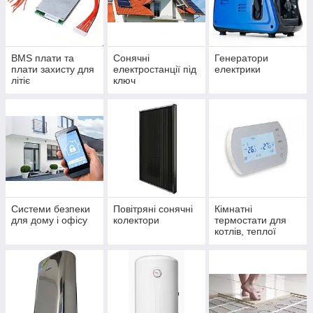
BMS плати та
Сонячні
Генератори
плати захисту для
електростанції під
електрики
літіє
ключ
Системи безпеки
Повітряні сонячні
Кімнатні
для дому і офісу
колектори
термостати для
котлів, теплої
підлоги