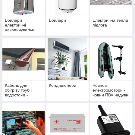
Бойлери
Бойлери
Електрична тепла
електричні
підлога
накопичувальні
Кабель для
Кондиціонери
Човнові
обігріву труб і
електромотори -
водостоків -
човни ПВХ надувні
саморегулюючий