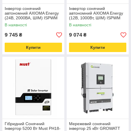
Інвертор сонячний
Інвертор сонячний
автономний AXIOMA Energy
автономний AXIOMA Energy
(24В, 2000ВА, ШІМ) ISPWM
(12В, 1000Вт, ШІМ) ISPWM
2000 - чиста синусоїда
1000 - чиста синусоїда
В наявності
В наявності
9 745
9 074
₴
₴
Купити
Купити
Гібридний Сонячний
Мережевий сонячний
Інвертор 5200 Вт Must PH18-
інвертор 25 кВт GROWATT