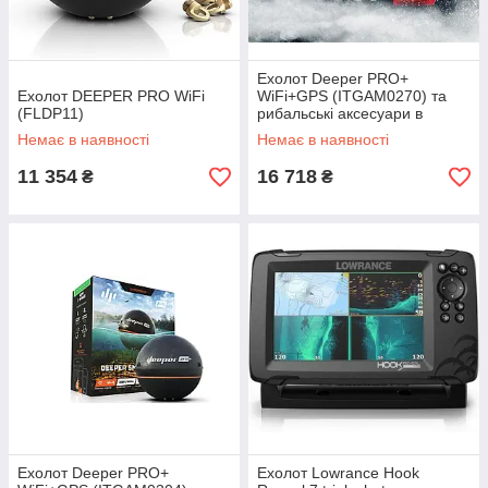
Ехолот Deeper PRO+
Ехолот DEEPER PRO WiFi
WiFi+GPS (ITGAM0270) та
(FLDP11)
рибальські аксесуари в
ПОДАРУНОК
Немає в наявності
Немає в наявності
11 354
16 718
₴
₴
Ехолот Deeper PRO+
Ехолот Lowrance Hook