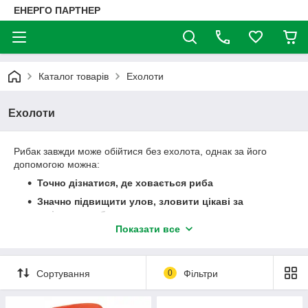
ЕНЕРГО ПАРТНЕР
Каталог товарів
Ехолоти
Ехолоти
Рибак завжди може обійтися без ехолота, однак за його
допомогою можна:
Точно дізнатися, де ховається риба
Значно підвищити улов, зловити цікаві за
розмірами особини
Показати все
Не втратити улюблену снасть, довідавшись
заздалегідь, де причаїлися підступні топняки і
корчі (а це – економія грошей і заощаджені нервові
клітини!)
Сортування
0
Фільтри
Ехолоти бувають: