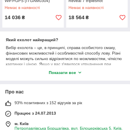
WiFi+GPS (ITGAM0304)
Reveal 7 tripleshot
Немає в наявності
Немає в наявності
14 036
18 564
₴
₴
Який ехолот найкращий?
Вибір ехолота – це, в принципі, справа особистого смаку,
фінансових можливостей і особливостей способу лову. Різні
моделі можуть сильно відрізнятися по можливостям, чіткістю
картинки і ціною. Якщо у вас з'явилося утруднення при
виборі приладу, і ви не знаєте, який купити – дзвоніть, ми вас
Показати все
проконсультуємо! Вам варто визначитися з кількома речами:
Наприклад:
В який час року збираєтеся рибалити
Про нас
Буде це ловля з берега або з човна
93% позитивних з 152 відгуків за рік
Ціна, яка буде «по кишені»
Працює з 24.07.2013
На яких водоймах і яку рибу ви збираєтесь ловити
В принципі, якщо ви вже визначилися, що ехолот вам
м. Київ
потрібен, придбати потрібну модель – справа нескладна. Ми
Петропавлівська Борщагівка, вул. Білоцерківська 5, Київ,