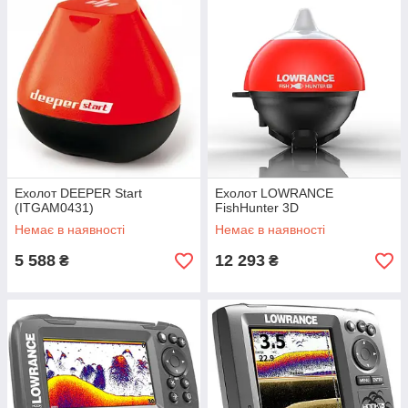
Однопроменевими,
а також можуть мати
два, три
або чотири променя
. чотирипромінні найбільш точні –
дають якісну деталізацію, великий кут огляду.
Зимовими, літніми, універсальними
щодо
застосування у різні пори року.
Недорогі і дорогі
за ціною. Тут все просто – чим
дорожче ехолот, тим більше додаткових функцій у
нього є, чіткіше зображення і т. д. Приємним винятком є
ехолоти Lucky, які за недорогою ціною володіють
масою корисних додаткових функцій і чіткою
картинкою.
Ехолот DEEPER Start
Ехолот LOWRANCE
(ITGAM0431)
FishHunter 3D
Берегові ехолоти і човнові гідролокатори.
Немає в наявності
Немає в наявності
Берегові ехолоти простіші, доступніші за ціною ніж
ехолоти для лову риби з човна.
5 588
12 293
₴
₴
Підводні ехолоти, бездротові, ехолот з
провідним датчиком
.
Крім того, ехолоти можуть відрізнятися один від одного:
Ємність батареї
Розміром екрана
Чутливістю приймача