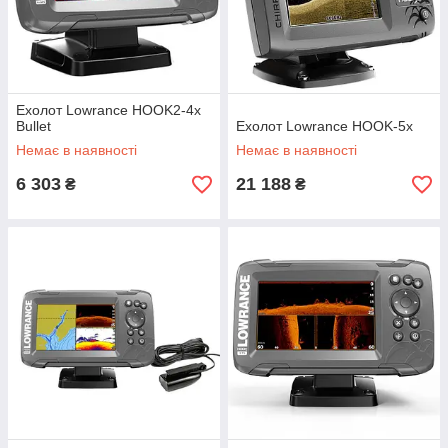
Ефективністю перетворювача
Потужністю передавача
Ехолот Lowrance HOOK2-4x
Bullet
Ехолот Lowrance HOOK-5x
Немає в наявності
Немає в наявності
6 303
21 188
₴
₴