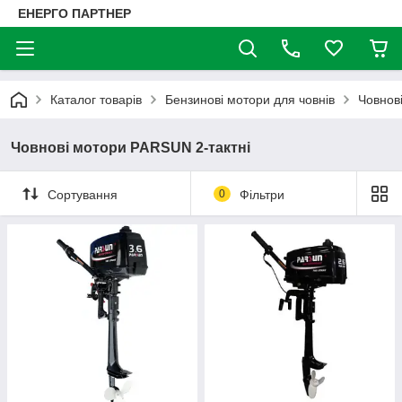
ЕНЕРГО ПАРТНЕР
Каталог товарів
Бензинові мотори для човнів
Човнов
Човнові мотори PARSUN 2-тактні
Сортування
0
Фільтри