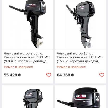
Човновий мотор 9.8 л. с.
Човновий мотор 15 к. с.
Parsun бензиновий T9.8BMS
Parsun бензиновий T15 BMS
(9.8 л. с. короткий дейдвуд,
(15 к. с. короткий дейдвуд,
гвинт 10`)
гвинт 10`)
Немає в наявності
Немає в наявності
55 428
64 368
₴
₴