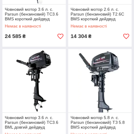
Човновий мотор 3.6 л. с.
Човновий мотор 2.6 л. с.
Parsun (бензиновий) ТС3.6
Parsun (бензиновий) T2.6С
BMS короткий дейдвуд
BMS короткий дейдвуд
Немає в наявності
Немає в наявності
24 585
14 304
₴
₴
Човновий мотор 3.6 л. с.
Човновий мотор 5.8 л. с.
Parsun (бензиновий) ТС3.6
Parsun (бензиновий) ТЗ 5.8
BML довгий дейдвуд
BMS короткий дейдвуд