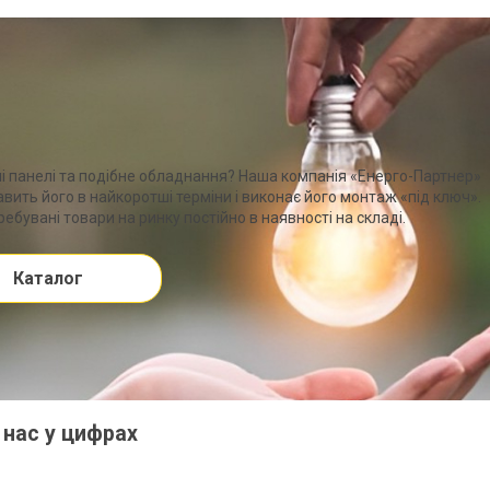
чні панелі та подібне обладнання? Наша компанія «Енерго-Партнер»
вить його в найкоротші терміни і виконає його монтаж «під ключ».
ебувані товари на ринку постійно в наявності на складі.
Каталог
 нас у цифрах
DEYE Гібридний інвертор
h