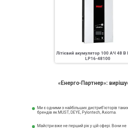
Літієвий акумулятор 100 АЧ 48 В
LP16-48100
«Енерго-Партнер»: вирішу
Ми є одними з найбільших дистриб'юторів таки
брендів як MUST, DEYE, Pylontech, Axioma.
Майстри вже не перший рік у цій сфері. Вони не