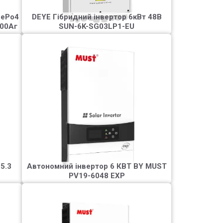
FePo4
DEYE Гібридний інвертор 6кВт 48В
100Аг
SUN-6K-SG03LP1-EU
Інвертор MUST 5200ВТ,
00
48В + МППТ PV18-5248
00
PRO
 як
міна
Модель об'єднує в одному корпусі
им
зарядний пристрій і сонячний інвертор.
 До
Чиста синусоїда. Вбудований
контролер MPPT 80A. Є дистанційний
моніторинг через WI-FI.
5.3
Автономний інвертор 6 КВТ BY MUST
PV19-6048 EXP