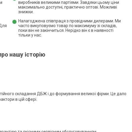
ям
виробників великими партіями. Завдяки цьому ціни
максимально доступні, практично оптові. Можливі
знижки.
Налагоджена співпраця з провідними дилерами. Ми
 Для
часто викуповуємо товар по максимуму зі складів,
поки він не закінчиться. Нерідко він є в наявності
тільки у нас.
про нашу історію
стійного складання ДБЖ і до формування великої фірми. Це дало
актори в цій сфері.
гарантією та якісними сервісним обслуговуванням.