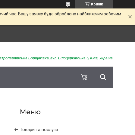
Кошик
обочий час. Вашу заявку буде оброблено найближчим робочим
етропавлівська Борщагівка, вул. Білоцерківська 5, Київ, Україна
Товари та послуги