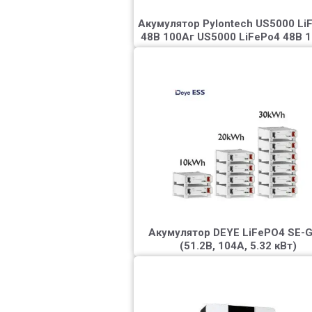
Акумулятор Pylontech US5000 Li
48В 100Аг US5000 LiFePo4 48В 
Літієвий акумулятор 1
АЧ 48 В MUST LP16-481
Акумулятор, який застосовується
буферний накопичувач. Хороша за
традиційним свинцево-кислотн
АКБ. Має вбудовану систему BMS.
4 тисяч циклів при 80% глибини
розряду.
Акумулятор DEYE LiFePO4 SE-G
(51.2В, 104А, 5.32 кВт)