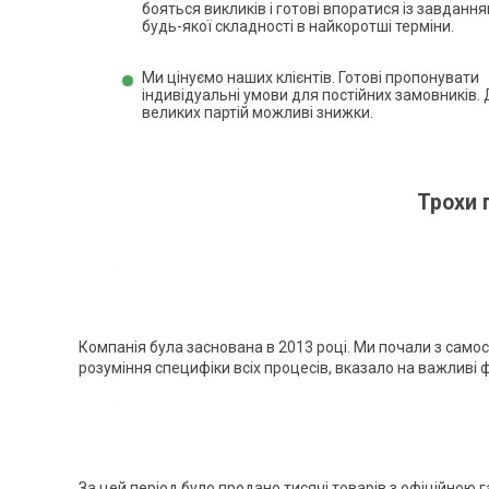
бояться викликів і готові впоратися із завданн
будь-якої складності в найкоротші терміни.
Ми цінуємо наших клієнтів. Готові пропонувати
індивідуальні умови для постійних замовників.
великих партій можливі знижки.
Трохи 
Компанія була заснована в 2013 році. Ми почали з само
розуміння специфіки всіх процесів, вказало на важливі ф
За цей період було продано тисячі товарів з офіційною 