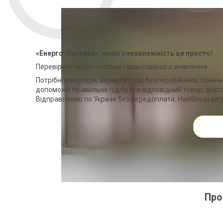
«Енерго-Партнер»: енергонезалежність це просто!
Перевірені часом системи гарантованого живлення
Потрібні інвертори, акумулятори, безперебійники, соня
допоможе правильно підібрати відповідний товар, доста
Відправляємо по Україні без передоплати. Найбільш затр
Про
Акумулятор Pylontec