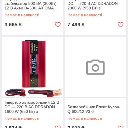
стабілізатор 500 ВА (300Вт),
DC — 220 В AC DDRADON
12 В Axen.IA-500, AXIOMA
2000 W (950 Вт) з
energy
апроксимованою синусоїдою
Немає в наявності
Немає в наявності
3 665
7 499
₴
₴
Інвертор автомобільний 12 В
DC — 220 В AC DDRADON
Безперебійник Елекс Кулон-
1600 W (650 Вт) з
Q 600/12 V3.0
апроксимованою синусоїдою
Немає в наявності
Немає в наявності