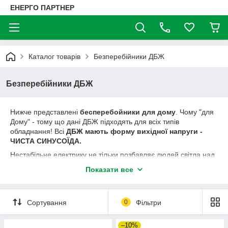
ЕНЕРГО ПАРТНЕР
Каталог товарів
Безперебійники ДБЖ
Безперебійники ДБЖ
Нижче представлені
бесперебойники для дому
. Чому "для
Дому" - тому що дані ДБЖ підходять для всіх типів
обладнання! Всі
ДБЖ мають форму вихідної напруги -
ЧИСТА СИНУСОЇДА.
Нестабільне електрику не тільки позбавляє людей світла над
головою, відео-спостереження, холоду в холодильнику, тепла
Показати все
в котлі опалення, а все частіше і частіше виводить з ладу таку
дорогу техніку. Часто стає причиною відключення закипання
теплоносія в котлі. І вихід тільки один -
Джерело
Сортування
0
Фільтри
Безперебійного Живлення (ДБЖ).
Вони перетворюють
постійна напруга з акумуляторних батарей в змінну
однофазне 220В і
вирішують проблему відключення
–10%