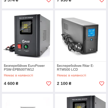
3 574
7 930
₴
₴
Безперебійник EuroPower
Бесперебойник Ritar E-
PSW-EPB500TW12
RTM500 LCD
Немає в наявності
Немає в наявності
4 600
2 100
₴
₴