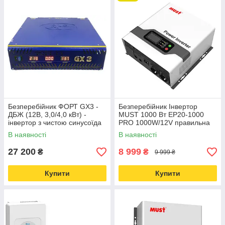
електромережі
.
Запропоновані ДБЖ дозволяють живити вимоглива до якості
напруги обладнання:
асинхронні двигуни, циркуляційні
насоси, котли, холодильне обладнання, водяні та
насосні станції, кондиціонери
і т. д.
> >
Як вибрати ДБЖ? < <
Безперебійник ФОРТ GX3 -
Безперебійник Інвертор
ДБЖ (12В, 3,0/4,0 кВт) -
MUST 1000 Вт EP20-1000
інвертор з чистою синусоїда
PRO 1000W/12V правильна
синусоїда
В наявності
В наявності
27 200
8 999
₴
₴
9 999 ₴
Купити
Купити