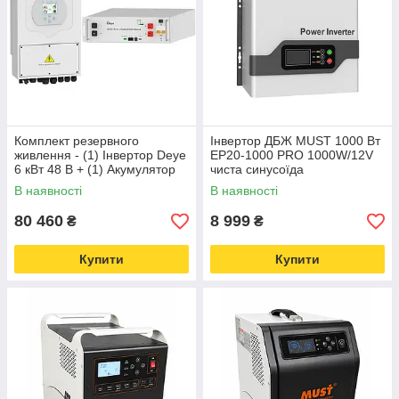
Комплект резервного
Інвертор ДБЖ MUST 1000 Вт
живлення - (1) Інвертор Deye
EP20-1000 PRO 1000W/12V
6 кВт 48 В + (1) Акумулятор
чиста синусоїда
100 Аг 51.2 В SE-G5.1 Pro-B
В наявності
В наявності
LiFePO4
80 460
8 999
₴
₴
Купити
Купити