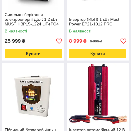
Система зберігання
електроенергії ДБЖ 1.2 кВт
Інвертор (ИБП) 1 кВт Must
MUST HBP15-1224 LiFePО4
Power EP21-1012 PRO
(ЕЕ)
В наявності
В наявності
25 999
8 999
₴
₴
9 999 ₴
Купити
Купити
Гібридний безперебійник +
Інвертор автомобільний 12 В