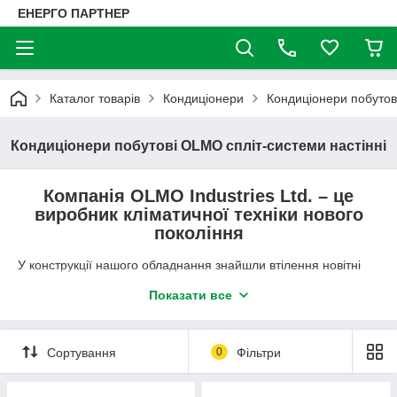
ЕНЕРГО ПАРТНЕР
Каталог товарів
Кондиціонери
Кондиціонери побутов
Кондиціонери побутові OLMO спліт-системи настінні
Компанія OLMO Industries Ltd. – це
виробник кліматичної техніки нового
покоління
У конструкції нашого обладнання знайшли втілення новітні
інженерні розробки.
Показати все
В основі цих розробок – матеріали і технології завтрашнього
дня. Головне – техніка OLMO спроектована так, щоб
ідеально відповідати і потребам і побажанням споживачів.
Сортування
0
Фільтри
Стильний дизайн, компактність, висока енергоефективність і
низький рівень шуму перетворюють її в ідеальний вибір для
мешканців сучасного міста.