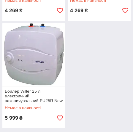
Немає в наявності
Немає в наявності
4 269
4 269
₴
₴
Бойлер Willer 25 л.
електричний
накопичувальний PU25R New
optima mini
Немає в наявності
5 999
₴