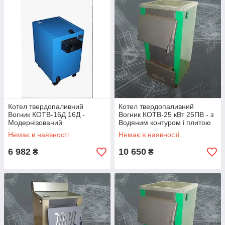
популярних видів палива: брикети, вугілля, дрова, тощо)
Котел твердопаливний
Котел твердопаливний
Вогник КОТВ-16Д 16Д -
Вогник КОТВ-25 кВт 25ПВ - з
Модернізований
Водяним контуром і плитою
Немає в наявності
Немає в наявності
6 982
10 650
₴
₴