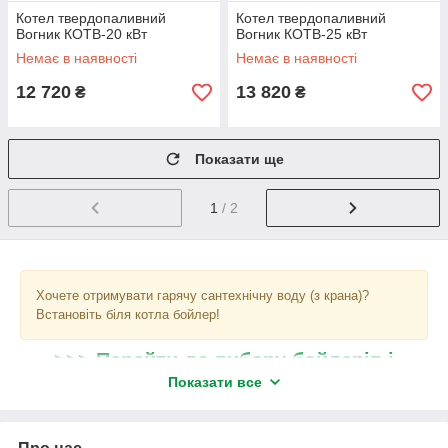
Котел твердопаливний
Котел твердопаливний
Вогник КОТВ-20 кВт
Вогник КОТВ-25 кВт
Немає в наявності
Немає в наявності
12 720
13 820
₴
₴
Показати ще
1
/ 2
Хочете отримувати гарячу сантехнічну воду (з крана)?
Встановіть біля котла бойлер!
>>> Перейти до вибору бойлерів і
теплоакумуляторов <<<
Показати все