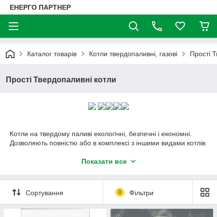
ЕНЕРГО ПАРТНЕР
Каталог товарів
Котли твердопаливні, газові
Прості 
Прості Твердопаливні котли
Котли на твердому паливі екологічні, безпечні і економні.
Дозволяють повністю або в комплексі з іншими видами котлів
опалити офіс, будинок, котедж, виробниче підприємство,
ресторан і готель.
Показати все
В інтернет-магазині Енерго Партнер Ви можете
Сортування
0
Фільтри
придбати:
Універсальні Твердопаливні котли (підходять для всіх