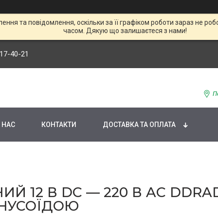
ння та повідомлення, оскільки за її графіком роботи зараз не р
часом. Дякую що залишаєтеся з нами!
117-40-21
П
 НАС
КОНТАКТИ
ДОСТАВКА ТА ОПЛАТА
 12 В DC — 220 В AC DDRADO
НУСОЇДОЮ