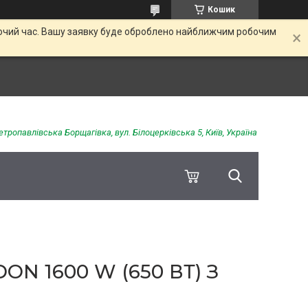
Кошик
обочий час. Вашу заявку буде оброблено найближчим робочим
етропавлівська Борщагівка, вул. Білоцерківська 5, Київ, Україна
N 1600 W (650 ВТ) З