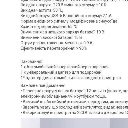
Вихідна напруга: 220 В змінного струму ± 10%
Вихідна частота: 50 Гц
Вихідний струм USB: 5 В постійного струму/2,1 А
Форма вихідного сигналу: модифікована синусоїда
Захист від перегрівання: 65 °C
Вимкнення за низького заряду батареї: 10 В
Вимкнення високої батареї: 15 В
Струм розвантаження: менш ніж 0,9 А
Ефективність перетворення: > 90%
Паковання:
1 х Автомобільний інверторний перетворювач
1 х універсальний адаптер для подорожей
1* адаптер для автомобільного зарядного пристрою
Важливе повідомлення
• Перевірте напругу вашої батареї: 12 вольтів (значте, що
електронним обладнанням, ноутбуком тощо.
• Вимикайте або виймайте вимикач перед тим, як покину
• Зверніть увагу, що охолодний вентилятор видає невел
• Використовуйте пристрої на 220 В тільки з джерелом 12