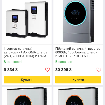
Інвертор сонячний
Гібридний сонячний інвертор
автономний AXIOMA Energy
6000Вт, 48В Axioma Energy
(24В, 2000ВА, ШІМ) ISPWM
ISMPPT BFP DOU 6000
2000 - чиста синусоїда
В наявності
В наявності
9 834
30 396
₴
₴
Купити
Купити