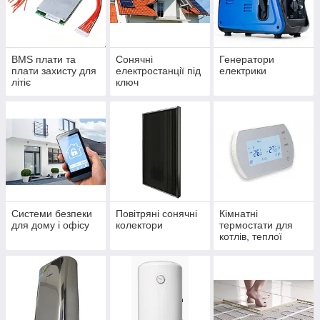
BMS плати та
Сонячні
Генератори
плати захисту для
електростанції під
електрики
літіє
ключ
Системи безпеки
Повітряні сонячні
Кімнатні
для дому і офісу
колектори
термостати для
котлів, теплої
підлоги