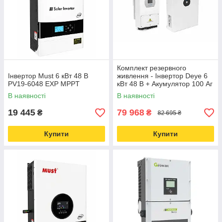
Комплект резервного
Інвертор Must 6 кВт 48 В
живлення - Інвертор Deye 6
PV19-6048 EXP MPPT
кВт 48 В + Акумулятор 100 Аг
Deye SE-F5 Pro-C LiFePO4
В наявності
В наявності
19 445
79 968
₴
₴
82 695 ₴
Купити
Купити