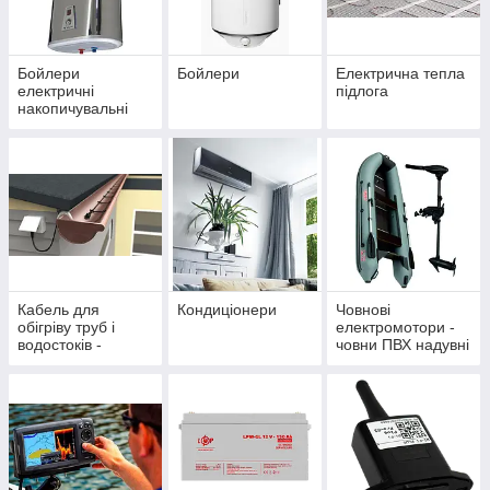
Бойлери
Бойлери
Електрична тепла
електричні
підлога
накопичувальні
Кабель для
Кондиціонери
Човнові
обігріву труб і
електромотори -
водостоків -
човни ПВХ надувні
саморегулюючий