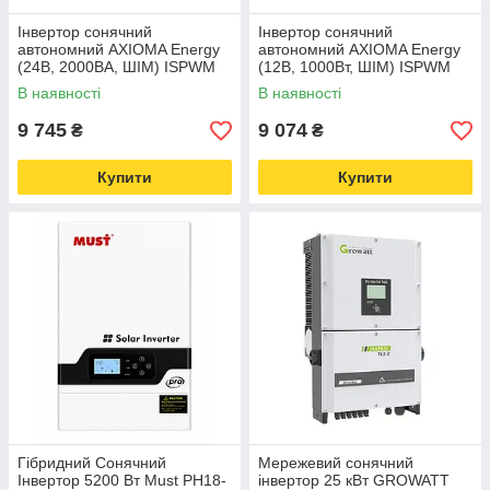
Інвертор сонячний
Інвертор сонячний
автономний AXIOMA Energy
автономний AXIOMA Energy
(24В, 2000ВА, ШІМ) ISPWM
(12В, 1000Вт, ШІМ) ISPWM
2000 - чиста синусоїда
1000 - чиста синусоїда
В наявності
В наявності
9 745
9 074
₴
₴
Купити
Купити
Гібридний Сонячний
Мережевий сонячний
Інвертор 5200 Вт Must PH18-
інвертор 25 кВт GROWATT