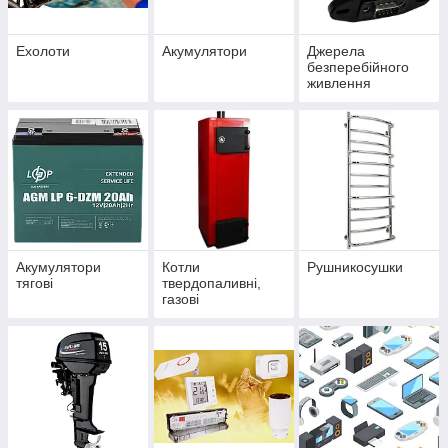
Ехолоти
Акумулятори
Джерела
безперебійного
живлення
Акумулятори
Котли
Рушникосушки
тягові
твердопаливні,
газові