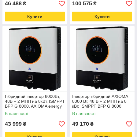
46 488
100 575
₴
₴
Купити
Купити
Гібридний інвертор 8000Вт,
Інвертор гібридний AXIOMA
48В + 2 МПП на 8кВт, ISMPPT
8000 Вт, 48 В + 2 МПП на 8
BFP G 8000, AXIOMA energy
кВт, ISMPPT BFP G 8000
В наявності
В наявності
43 999
49 170
₴
₴