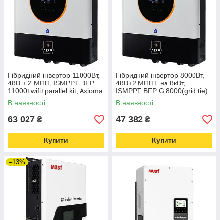
Гібридний інвертор 11000Вт,
Гібридний інвертор 8000Вт,
48В + 2 МПП, ISMPPT BFP
48В+2 МППТ на 8кВт,
11000+wifi+parallel kit, Axioma
ISMPPT BFP G 8000(grid tie)
Energy
wifi+parallel, AXIOMA energy
В наявності
В наявності
63 027
47 382
₴
₴
Купити
Купити
–13%