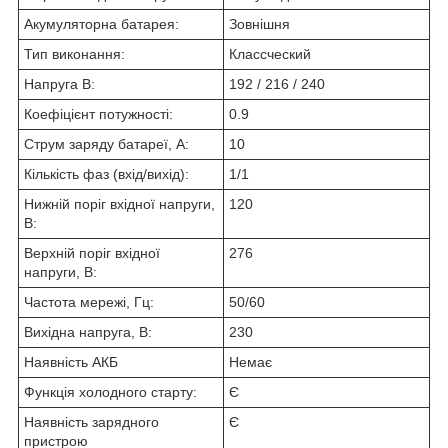
Акумуляторна батарея:
Зовнішня
Тип виконання:
Классческий
Напруга В:
192 / 216 / 240
Коефіцієнт потужності:
0.9
Струм заряду батареї, А:
10
Кількість фаз (вхід/вихід):
1/1
Нижній поріг вхідної напруги,
120
В:
Верхній поріг вхідної
276
напруги, В:
Частота мережі, Гц:
50/60
Вихідна напруга, В:
230
Наявність АКБ
Немає
Функція холодного старту:
Є
Наявність зарядного
Є
пристрою