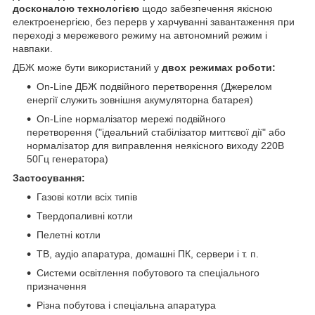
досконалою технологією
щодо забезпечення якісною
електроенергією, без перерв у харчуванні завантаження при
переході з мережевого режиму на автономний режим і
навпаки.
ДБЖ може бути використаний у
двох режимах роботи:
On-Line ДБЖ подвійного перетворення (Джерелом
енергії служить зовнішня акумуляторна батарея)
On-Line нормалізатор мережі подвійного
перетворення ("ідеальний стабілізатор миттєвої дії" або
нормалізатор для виправлення неякісного виходу 220В
50Гц генератора)
Застосування:
Газові котли всіх типів
Твердопаливні котли
Пелетні котли
ТВ, аудіо апаратура, домашні ПК, сервери і т. п.
Системи освітлення побутового та спеціального
призначення
Різна побутова і спеціальна апаратура