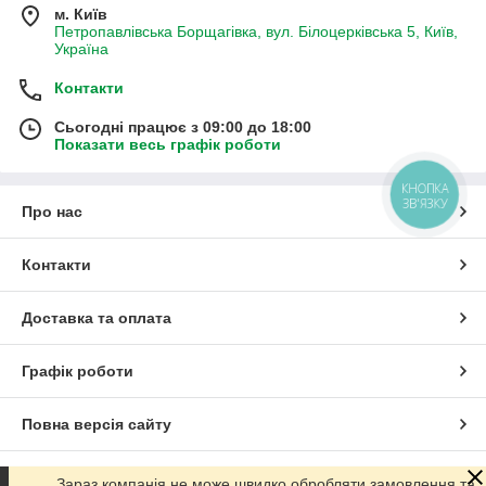
м. Київ
Петропавлівська Борщагівка, вул. Білоцерківська 5, Київ,
Україна
Контакти
Сьогодні працює з 09:00 до 18:00
Показати весь графік роботи
КНОПКА
ЗВ'ЯЗКУ
Про нас
Контакти
Доставка та оплата
Графік роботи
Повна версія сайту
Сайт створено на маркетплейсі
Prom.ua
Зараз компанія не може швидко обробляти замовлення та