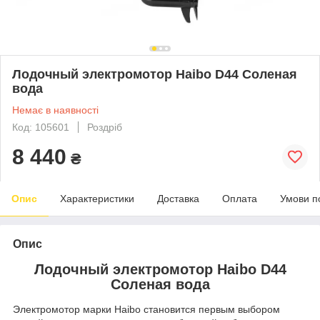
Лодочный электромотор Haibo D44 Соленая
вода
Немає в наявності
Код: 105601
Роздріб
8 440
₴
Опис
Характеристики
Доставка
Оплата
Умови п
Опис
Лодочный электромотор Haibo D44
Соленая вода
Электромотор марки Haibo становится первым выбором