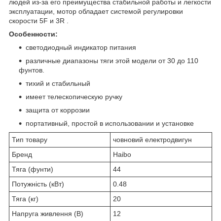
людей из-за его преимущества стабильной работы и легкости
эксплуатации, мотор обладает системой регулировки
скорости 5F и 3R .
Особенности:
светодиодный индикатор питания
различные диапазоны тяги этой модели от 30 до 110
фунтов.
тихий и стабильный
имеет телескопическую ручку
защита от коррозии
портативный, простой в использовании и установке
Тип товару
човновий електродвигун
Бренд
Haibo
Тяга (фунти)
44
Потужність (кВт)
0.48
Тяга (кг)
20
Напруга живлення (В)
12