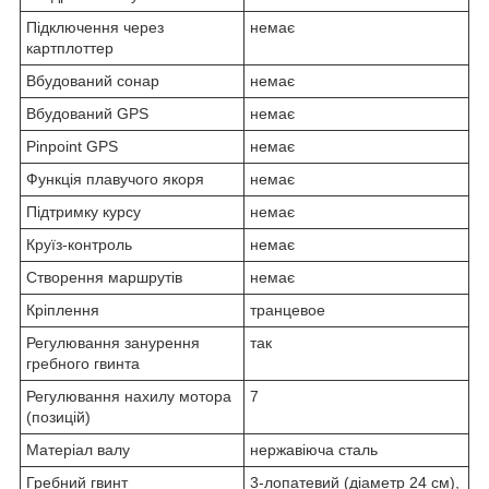
Підключення через
немає
картплоттер
Вбудований сонар
немає
Вбудований GPS
немає
Pinpoint GPS
немає
Функція плавучого якоря
немає
Підтримку курсу
немає
Круїз-контроль
немає
Створення маршрутів
немає
Кріплення
транцевое
Регулювання занурення
так
гребного гвинта
Регулювання нахилу мотора
7
(позицій)
Матеріал валу
нержавіюча сталь
Гребний гвинт
3-лопатевий (діаметр 24 см),