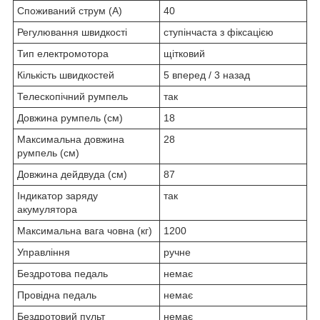
Споживаний струм (А)
40
Регулювання швидкості
ступінчаста з фіксацією
Тип електромотора
щітковий
Кількість швидкостей
5 вперед / 3 назад
Телескопічний румпель
так
Довжина румпель (см)
18
Максимальна довжина
28
румпель (см)
Довжина дейдвуда (см)
87
Індикатор заряду
так
акумулятора
Максимальна вага човна (кг)
1200
Управління
ручне
Бездротова педаль
немає
Провідна педаль
немає
Бездротовий пульт
немає