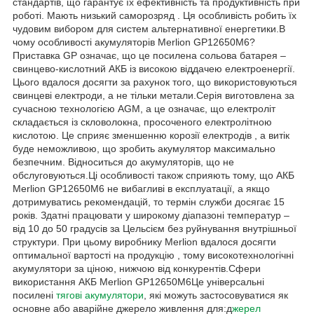
стандартів, що гарантує їх ефективність та продуктивність при
роботі. Мають низький саморозряд . Ця особливість робить їх
чудовим вибором для систем альтернативної енергетики.В
чому особливості акумуляторів Merlion GP12650M6?
Приставка GP означає, що це посилена сольова батарея –
свинцево-кислотний АКБ із високою віддачею електроенергії.
Цього вдалося досягти за рахунок того, що використовуються
свинцеві електроди, а не тільки метали.Серія виготовлена за
сучасною технологією AGM, а це означає, що електроліт
складається із скловолокна, просоченого електролітною
кислотою. Це сприяє зменшенню корозії електродів , а витік
буде неможливою, що зробить акумулятор максимально
безпечним. Відноситься до акумуляторів, що не
обслуговуються.Ці особливості також сприяють тому, що АКБ
Merlion GP12650M6 не вибагливі в експлуатації, а якщо
дотримуватись рекомендацій, то термін служби досягає 15
років. Здатні працювати у широкому діапазоні температур –
від 10 до 50 градусів за Цельсієм без руйнування внутрішньої
структури. При цьому виробнику Merlion вдалося досягти
оптимальної вартості на продукцію , тому високотехнологічні
акумулятори за ціною, нижчою від конкурентів.Сфери
використання АКБ Merlion GP12650M6Це універсальні
посилені
тягові акумулятори
, які можуть застосовуватися як
основне або аварійне джерело живлення для:д
жерел