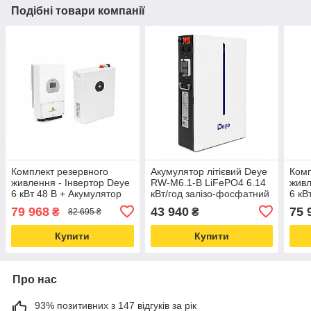
Подібні товари компанії
Комплект резервного
Акумулятор літієвий Deye
Комп
живлення - Інвертор Deye
RW-M6.1-B LiFePO4 6.14
живл
6 кВт 48 В + Акумулятор
кВт/год залізо-фосфатний
6 кВ
100 Аг Deye SE-F5 Pro-C
100 
79 968
43 940
75 
₴
₴
82 695 ₴
LiFePO4
LiF
Купити
Купити
Про нас
93% позитивних з 147 відгуків за рік