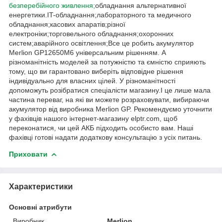
безперебійного живлення;
обладнання альтернативної
енергетики.IT-обладнання;лабораторного та медичного
обладнання;касових апаратів;різної
електроніки;торговельного обладнання;охоронних
систем;аварійного освітлення;Все це робить акумулятор
Merlion GP12650M6 універсальним рішенням. А
різноманітність моделей за потужністю та ємністю сприяють
тому, що ви гарантовано виберіть відповідне рішення
індивідуально для власних цілей. У різноманітності
допоможуть розібратися спеціалісти магазину.І це лише мала
частина переваг, на які ви можете розраховувати, вибираючи
акумулятор від виробника Merlion GP. Рекомендуємо уточнити
у фахівців нашого інтернет-магазину elptr.com, щоб
переконатися, чи цей АКБ підходить особисто вам. Наші
фахівці готові надати додаткову консультацію з усіх питань.
Приховати
Характеристики
Основні атрибути
Виробник
Merlion