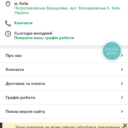
м. Київ
Петропавлівська Борщагівка, вул. Білоцерківська 5, Київ,
Україна
Контакти
Сьогодні вихідний
Показати весь графік роботи
КНОПКА
ЗВ'ЯЗКУ
Про нас
Контакти
Доставка та оплата
Графік роботи
Повна версія сайту
Сайт створено на маркетплейсі
Prom.ua
Зараз компанія не може швидко обробляти замовлення та