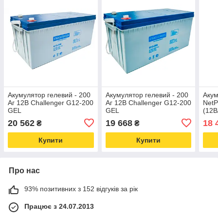
Акумулятор гелевий - 200
Акумулятор гелевий - 200
Акум
Аг 12В Challenger G12-200
Аг 12В Challenger G12-200
Net
GEL
GEL
(12В
20 562
19 668
18 
₴
₴
Купити
Купити
Про нас
93% позитивних з 152 відгуків за рік
Працює з 24.07.2013