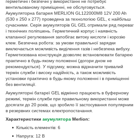
герметичні і безпечні у використанні не потребує
вентильованому приміщенні, не обслуговується.
Акумуляторна батарея MERLION GL122000M8 12V 200 Ah
(530 х 250 х 277) проведена за технологією GEL, є найбільш
сучасними. Серія акумуляторів GL GEL отримали ряд переваг
і технічних поліпшень. Герметичний корпус і наявність
клапанної регулювання запобігає витоку кислоти і корозію
клем. Безпечна робота: за умови правильної зарядки
виключається можливість виділення газів і небезпека вибуху.
Герметизована конструкція дозволяє встановлювати батарею
практично в будь-якому положенні (догори дном не
рекомендується). У підсумку, можна відзначити тривалий
термін служби і високу надійність, а також можливість
установки практично в будь-якому положенні і в приміщенні
без вентиляції.
Акумуляторні батареї GEL відмінно працюють в буферному
режимі, термін служби при правильному використанні може
досягати до 20 років, що зробило її застосування популярним
в резервних системах електропостачання.
Характеристики
акумулятора
Merlion:
Кількість елементів: 6
Напруга: 12 В