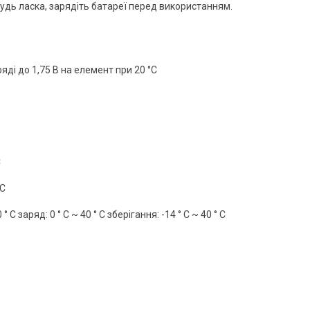
Будь ласка, зарядіть батареї перед використанням.
яді до 1,75 В на елемент при 20 °C
С
°С
C заряд: 0 ° C ~ 40 ° C зберігання: -14 ° C ~ 40 ° C