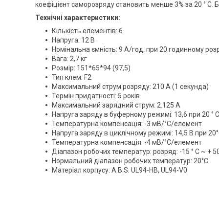
коефіцієнт саморозряду становить менше 3% за 20 ° C. 
Технічні характеристики:
Кількість елементів: 6
Напруга: 12 В
Номінальна ємність: 9 A/год. при 20 годинному розр
Вага: 2,7 кг
Розмір: 151*65*94 (97,5)
Тип клем: F2
Максимальний струм розряду: 210 А (1 секунда)
Термін придатності: 5 років
Максимальний зарядний струм: 2.125 A
Напруга заряду в буферному режимі: 13,6 при 20 ° 
Температурна компенсація: -3 мВ/°C/елемент
Напруга заряду в циклічному режимі: 14,5 В при 20
Температурна компенсація: -4 мВ/°C/елемент
Діапазон робочих температур: розряд: -15 ° C ~ + 50 ° 
Нормальний діапазон робочих температур: 20°C
Матеріал корпусу: A.В.S. UL94-HB, UL94-V0