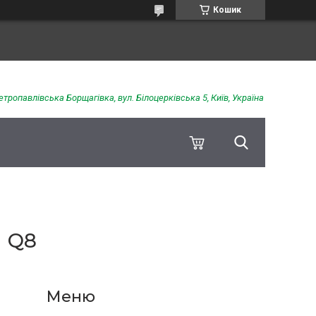
Кошик
етропавлівська Борщагівка, вул. Білоцерківська 5, Київ, Україна
 Q8