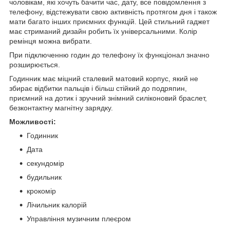
чоловікам, які хочуть бачити час, дату, все повідомлення з
телефону, відстежувати свою активність протягом дня і також
мати багато інших приємних функцій. Цей стильний гаджет
має стриманий дизайн робить їх універсальними. Колір
ремінця можна вибрати.
При підключенню годин до телефону їх функціонал значно
розширюється.
Годинник має міцний сталевий матовий корпус, який не
збирає відбитки пальців і більш стійкий до подряпин,
приємний на дотик і зручний знімний силіконовий браслет,
безконтактну магнітну зарядку.
Можливості:
Годинник
Дата
секундомір
будильник
крокомір
Лічильник калорій
Управління музичним плеєром