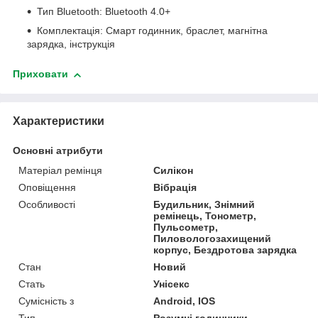
Тип Bluetooth: Bluetooth 4.0+
Комплектація: Смарт годинник, браслет, магнітна
зарядка, інструкція
Приховати
Характеристики
Основні атрибути
Матеріал ремінця
Силікон
Оповіщення
Вібрація
Особливості
Будильник, Знімний
ремінець, Тонометр,
Пульсометр,
Пиловологозахищений
корпус, Бездротова зарядка
Стан
Новий
Стать
Унісекс
Сумісність з
Android, IOS
Тип
Розумні годинники