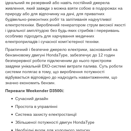
ідеальний як резервний або навіть постійний джерела
живлення, який завжди з можна взяти собою в подорожах на
природу або для відпочинку на дачі, для приватних
будівельно-ремонтних робіт та запітиванія надчутливої
електротехніки. Вироблений генератором струм високої якості
і ідеальної амплітудою без будь-яких стрибків і переривань
особливо підходить для харчування медичних
електроприладів і сучасної комп'ютерної техніки.
Практичний і безпечне джерело електрики, заснований на
бензиновому двигуні HondaType, забезпечує до 12 годин
безперервної роботи підключеним до нього пристроям
завдяки унікальній ЕКО-системі витрати палива. Суть роботи
системи полягає в тому, що вироблення потужності
відбувається відповідно до надходить навантаженням, що
значно економить бензин.
Переваги Weekender D3500i:
Сучасний дизайн
Простота в управлінні
Система захисту електростанції
Збільшеної потужності двигун HondaType
Необхідні вузли для холодного запуску