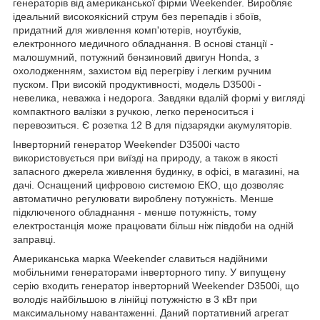
генераторів від американської фірми Weekender. Виробляє
ідеальний високоякісний струм без перепадів і збоїв,
придатний для живлення комп'ютерів, ноутбуків,
електронного медичного обладнання. В основі станції -
малошумний, потужний бензиновий двигун Honda, з
охолодженням, захистом від перегріву і легким ручним
пуском. При високій продуктивності, модель D3500i -
невелика, неважка і недорога. Завдяки вдалій формі у вигляді
компактного валізки з ручкою, легко переноситься і
перевозиться. Є розетка 12 В для підзарядки акумуляторів.
Інверторний генератор Weekender D3500i часто
використовується при виїзді на природу, а також в якості
запасного джерела живлення будинку, в офісі, в магазині, на
дачі. Оснащений цифровою системою ЕКО, що дозволяє
автоматично регулювати вироблену потужність. Менше
підключеного обладнання - менше потужність, тому
електростанція може працювати більш ніж півдоби на одній
заправці.
Американська марка Weekender славиться надійними
мобільними генераторами інверторного типу. У випущену
серію входить генератор інверторний Weekender D3500i, що
володіє найбільшою в лінійці потужністю в 3 кВт при
максимальному навантаженні. Даний портативний агрегат