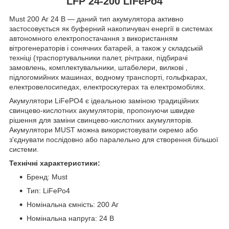
LFP 24-200 LiFePo4
Must 200 Аг 24 В — даний тип акумулятора активно
застосовується як буферний накопичувач енергії в системах
автономного електропостачання з використанням
вітрогенераторів і сонячних батарей, а також у складській
техніці (траспортувальники палет, річтраки, підбирачі
замовлень, комплектувальники, штабелери, вилкові ,
підлогомийних машинах, водному транспорті, гольфкарах,
електровелосипедах, електроскутерах та електромобілях.
Акумулятори LiFePO4 є ідеальною заміною традиційних
свинцево-кислотних акумуляторів, пропонуючи швидке
рішення для заміни свинцево-кислотних акумуляторів.
Акумулятори MUST можна використовувати окремо або
з'єднувати послідовно або паралельно для створення більшої
системи.
Технічні характеристики:
Бренд: Must
Тип: LiFePo4
Номінальна ємність: 200 Аг
Номінальна напруга: 24 В