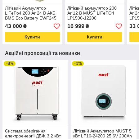
Літієвий Акумулятор
Літієвий акумулятор 200
Літі
LiFePo4 200 Аг 24 В АКБ
Аг 12 В MUST LiFePO4
Аг 2
BMS Eco Battery EWF245
LP1500-12200
LP1
43 000
16 999
33 
₴
₴
Купити
Купити
Акційні пропозиції та новинки
–8%
–1%
Система зберігання
Літієвий Акумулятор MUST 5
електроенергії ДБЖ 3.2 кВт
кВт LP16-24200 25.6V 200Ah