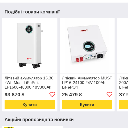
Подібні товари компанії
Літієвий акумулятор 15.36
Літієвий Акумулятор MUST
Літі
kWh Must LiFePo4
LP16-24100 24V 100Ah
200A
LP1600-48300 48V300Ah
LiFePO4
LiF
93 870
25 479
37 
₴
₴
Купити
Купити
Акційні пропозиції та новинки