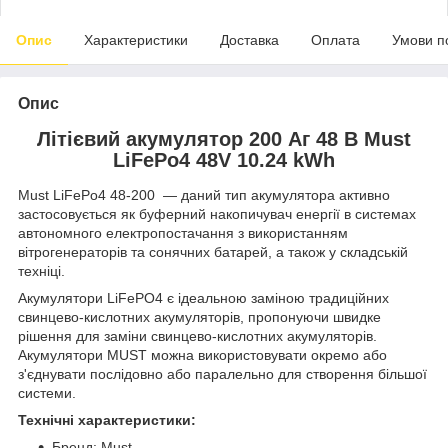
Опис
Характеристики
Доставка
Оплата
Умови п
Опис
Літієвий акумулятор 200 Аг 48 В Must
LiFePo4 48V 10.24 kWh
Must LiFePo4 48-200 — даний тип акумулятора активно
застосовується як буферний накопичувач енергії в системах
автономного електропостачання з використанням
вітрогенераторів та сонячних батарей, а також у складській
техніці.
Акумулятори LiFePO4 є ідеальною заміною традиційних
свинцево-кислотних акумуляторів, пропонуючи швидке
рішення для заміни свинцево-кислотних акумуляторів.
Акумулятори MUST можна використовувати окремо або
з'єднувати послідовно або паралельно для створення більшої
системи.
Технічні характеристики:
Бренд: Must