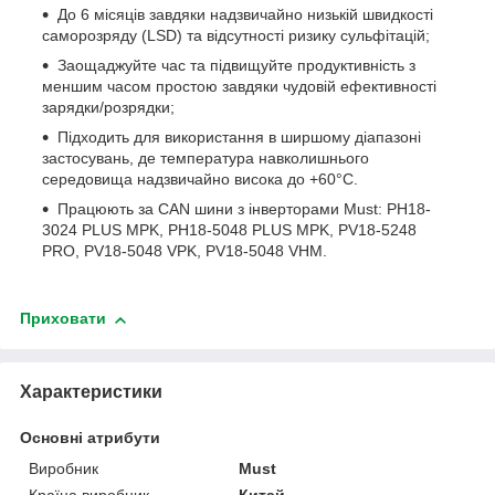
До 6 місяців завдяки надзвичайно низькій швидкості
саморозряду (LSD) та відсутності ризику сульфітацій;
Заощаджуйте час та підвищуйте продуктивність з
меншим часом простою завдяки чудовій ефективності
зарядки/розрядки;
Підходить для використання в ширшому діапазоні
застосувань, де температура навколишнього
середовища надзвичайно висока до +60°C.
Працюють за CAN шини з інверторами Must: PH18-
3024 PLUS MPK, PH18-5048 PLUS MPK, PV18-5248
PRO, PV18-5048 VPK, PV18-5048 VHM.
Приховати
Характеристики
Основні атрибути
Виробник
Must
Країна виробник
Китай