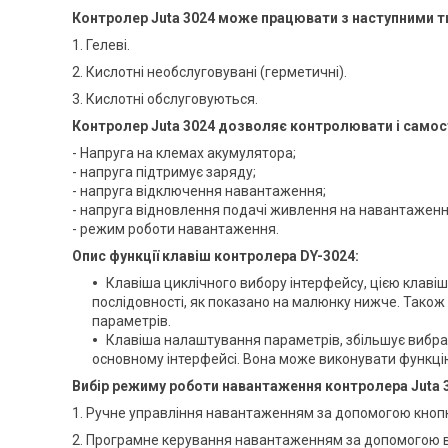
Контролер Juta 3024
може працювати з наступними т
1. Гелеві.
2. Кислотні необслуговувані (герметичні).
3. Кислотні обслуговуються.
Контролер Juta
3024
дозволяє контролювати і самос
- Напруга на клемах акумулятора;
- напруга підтримує заряду;
- напруга відключення навантаження;
- напруга відновлення подачі живлення на навантаженн
- режим роботи навантаження.
Опис функції клавіш
контролера DY-3024
:
Клавіша циклічного вибору інтерфейсу, цією клаві
послідовності, як показано на малюнку нижче. Тако
параметрів.
Клавіша налаштування параметрів, збільшує вибра
основному інтерфейсі. Вона може виконувати функцію
Вибір режиму роботи навантаження
контролера Juta 
1. Ручне управління навантаженням за допомогою кноп
2. Програмне керування навантаженням за допомогою 