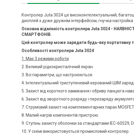
Контролер Juta 3024 це високоінтелектуальний, багатоц
дисплей з дуже дружнім інтерфейсом, гнучка настройка вс
Основна відмінність контролера Juta 3024 - НАЯВ
СМАРТФОНІВ.
Цей контролер може зарядити будь-яку портативну те
Особливості
контролера Juta 3024
1. Має 3 режими роботи
2. Великий рідкокристалічний екран.
3. Всі параметри, що настроюються.
4. Інтелектуальний триступеневий керований ШІМ заряд
5. Захист від короткого замикання і обриву ланцюга на
6. Захист від зворотного розряду і перезаряду акумулято
7. Струмовий захист на комплементарних парах MOSFET
8. Малий нагрів компонентів пристрою.
9. Ступінь захисту оболонки за стандартами IEC-60529, DI
10. У схемі використовується промисловий контролер.