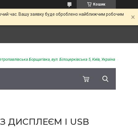
Кошик
обочий час. Вашу заявку буде оброблено найближчим робочим
етропавлівська Борщагівка, вул. Білоцерківська 5, Київ, Україна
 З ДИСПЛЕЄМ І USB