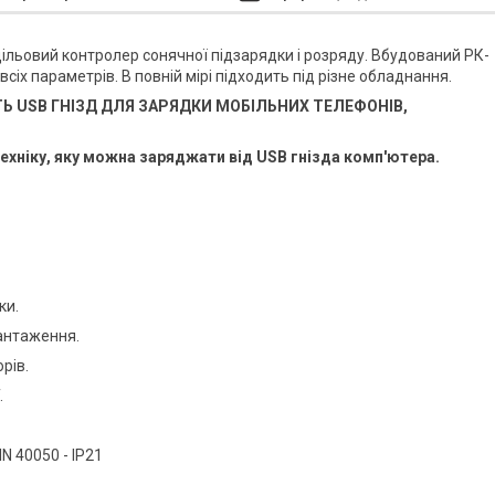
ільовий контролер сонячної підзарядки і розряду. Вбудований РК-
іх параметрів. В повній мірі підходить під різне обладнання.
НІСТЬ USB ГНІЗД ДЛЯ ЗАРЯДКИ МОБІЛЬНИХ ТЕЛЕФОНІВ,
хніку, яку можна заряджати від USB гнізда комп'ютера.
ки.
вантаження.
рів.
.
N 40050 - IP21