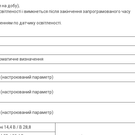
 на добу);
світленості і вимкнеться після закінчення запрограмованого часу
женням по датчику освітленості.
томатичне визначення
 В (настроюваний параметр)
 В (настроюваний параметр)
 В (настроюваний параметр)
 14,4 В / В 28,8