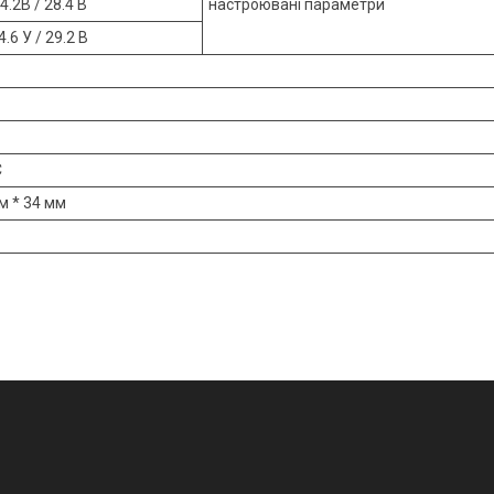
.2В / 28.4 В
настроювані параметри
.6 У / 29.2 В
C
м * 34 мм