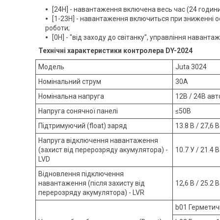
[24H] - навантаження включена весь час (24 години
[1-23H] - навантаження включиться при зниженні о
роботи;
[0H] - "від заходу до світанку", управління наванта
Технічні характеристики
контролера DY-2024
Модель
Juta 3024
Номінальний струм
30A
Номінальна напруга
12В / 24В ав
Напруга сонячної панелі
≤50В
Підтримуючий (float) заряд
13.8 В / 27,6
Напруга відключення навантаження
(захист від перерозряду акумулятора) -
10.7 У / 21.4
LVD
Відновлення підключення
навантаження (після захисту від
12,6 В / 25.2
перерозряду акумулятора) - LVR
b01 Герметичні