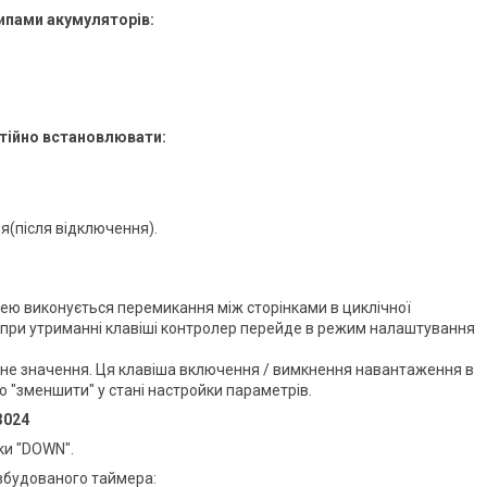
ипами акумуляторів:
тійно встановлювати:
я(після відключення).
шею виконується перемикання між сторінками в циклічної
ж при утриманні клавіші контролер перейде в режим налаштування
не значення. Ця клавіша включення / вимкнення навантаження в
 "зменшити" у стані настройки параметрів.
3024
ки "DOWN".
вбудованого таймера: