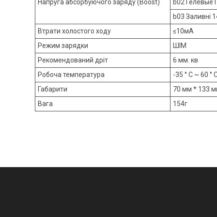
Напруга абсорбуючого заряду (Boost)
b02 Гелевые14
b03 Заливні 14
Втрати холостого ходу
≤10мА
Режим зарядки
ШІМ
Рекомендований дріт
6 мм. кв
Робоча температура
-35 ° C ~ 60 ° 
Габарити
70 мм * 133 м
Вага
154г