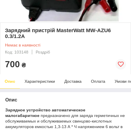
Зарядний пристрій MasterWatt MW-AZU6
0.3/1.2A
Немає в наявності
Код: 103148
Роздріб
700
₴
Опис
Характеристики
Доставка
Оплата
Умови п
Опис
Зарядное устройство автоматическое
малогабаритное
предназначено для заряда герметичных не
обслуживаемых и обслуживаемых свинцово-кислотных
аккумуляторов емкостью 1,3-13 А * Ч напряжением 6 вольт в