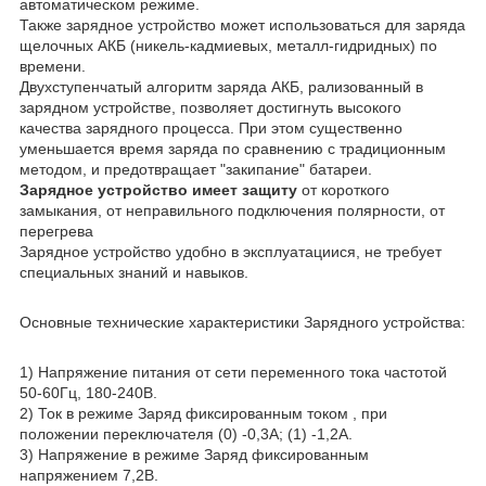
автоматическом режиме.
Также зарядное устройство может использоваться для заряда
щелочных АКБ (никель-кадмиевых, металл-гидридных) по
времени.
Двухступенчатый алгоритм заряда АКБ, рализованный в
зарядном устройстве, позволяет достигнуть высокого
качества зарядного процесса. При этом существенно
уменьшается время заряда по сравнению с традиционным
методом, и предотвращает "закипание" батареи.
Зарядное устройство имеет защиту
от короткого
замыкания, от неправильного подключения полярности, от
перегрева
Зарядное устройство удобно в эксплуатациися, не требует
специальных знаний и навыков.
Основные технические характеристики Зарядного устройства:
1) Напряжение питания от сети переменного тока частотой
50-60Гц, 180-240В.
2) Ток в режиме Заряд фиксированным током , при
положении переключателя (0) -0,3А; (1) -1,2А.
3) Напряжение в режиме Заряд фиксированным
напряжением 7,2В.