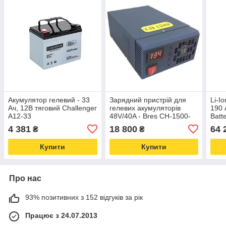
Акумулятор гелевий - 33
Зарядний пристрій для
Li-I
Ач, 12В тяговий Challenger
гелевих акумуляторів
190 
A12-33
48V/40A - Bres CH-1500-
Batt
48
4 381
18 800
64 
₴
₴
Купити
Купити
Про нас
93% позитивних з 152 відгуків за рік
Працює з 24.07.2013