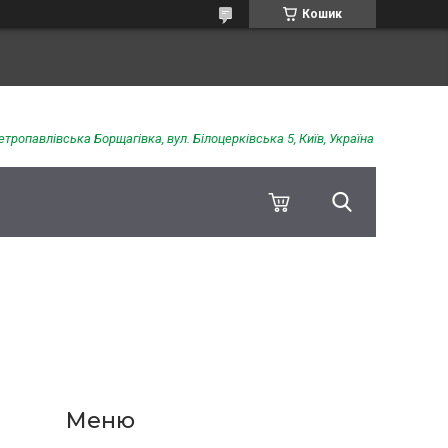
Кошик
етропавлівська Борщагівка, вул. Білоцерківська 5, Київ, Україна