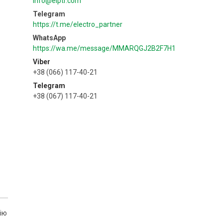
info@elptr.com
https://t.me/electro_partner
https://wa.me/message/MMARQGJ2B2F7H1
Viber
+38 (066) 117-40-21
Telegram
+38 (067) 117-40-21
ію