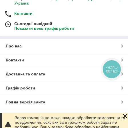
Україна
Контакти
Сьогодні вихідний
Показати весь графік роботи
Про нас
Контакти
КНОПКА
ЗВ'ЯЗКУ
Доставка та оплата
Графік роботи
Повна версія сайту
Сайт створено на маркетплейсі
Prom.ua
Зараз компанія не може швидко обробляти замовлення та
повідомлення, оскільки за її графіком роботи зараз не
робочий час. Вашу заявку буде оброблено найближчим