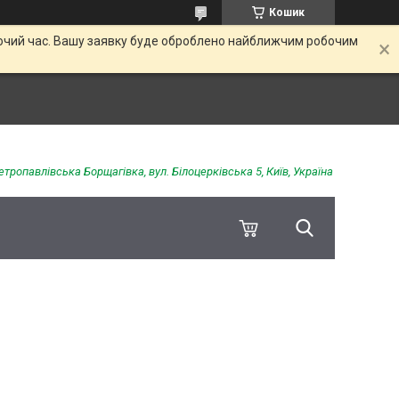
Кошик
обочий час. Вашу заявку буде оброблено найближчим робочим
етропавлівська Борщагівка, вул. Білоцерківська 5, Київ, Україна