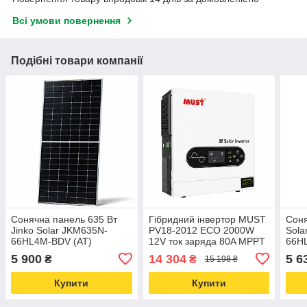
Всі умови повернення
Подібні товари компанії
Сонячна панель 635 Вт
Гібридний інвертор MUST
Соня
Jinko Solar JKM635N-
PV18-2012 ECO 2000W
Sola
66HL4M-BDV (АТ)
12V ток заряда 80A MPPT
66HL
type 
5 900
14 304
5 6
₴
₴
15 198 ₴
Купити
Купити