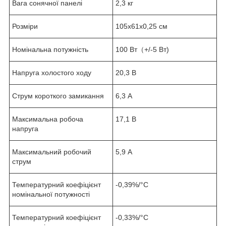
Вага сонячної панелі
2,3 кг
Розміри
105х61х0,25 см
Номінальна потужність
100 Вт（+/-5 Вт)
Напруга холостого ходу
20,3 В
Струм короткого замикання
6,3 А
Максимальна робоча
17,1 В
напруга
Максимальний робочий
5,9 А
струм
Температурний коефіцієнт
-0,39%/°C
номінальної потужності
Температурний коефіцієнт
-0,33%/°C