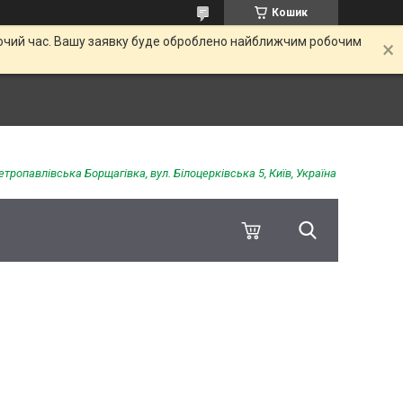
Кошик
обочий час. Вашу заявку буде оброблено найближчим робочим
етропавлівська Борщагівка, вул. Білоцерківська 5, Київ, Україна