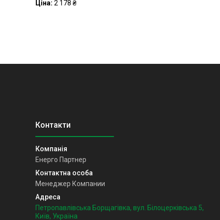
Ціна:
2 178 ₴
Енерго Партнер
Менеджер Компании
Петропавлівська Борщагівка, вул. Білоцерківська 5,
Київ, Україна