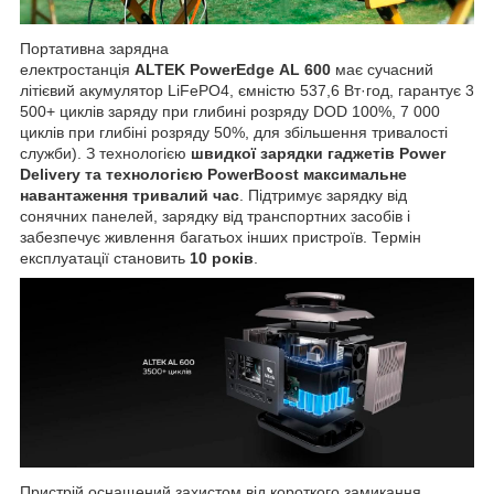
Портативна зарядна
електростанція
ALTEK
PowerEdge
AL
600
має сучасний
літієвий акумулятор LiFePO4, ємністю 537,6 Вт·год, гарантує 3
500+ циклів заряду при глибині розряду DOD 100%, 7 000
циклів при глибіні розряду 50%, для збільшення тривалості
служби). З технологією
швидкої зарядки гаджетів Power
Delivery та технологією PowerBoost максимальне
навантаження тривалий час
. Підтримує зарядку від
сонячних панелей, зарядку від транспортних засобів і
забезпечує живлення багатьох інших пристроїв. Термін
експлуатації становить
10 років
.
Пристрій оснащений захистом від короткого замикання,