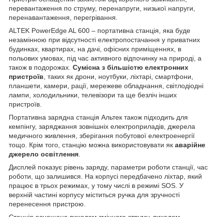
перевантаження по струму, перенапруги, низької напруги,
перенавантаження, перегрівання.
ALTEK PowerEdge AL 600 – портативна станція, яка буде
незамінною при відсутності електропостачання у приватних
будинках, квартирах, на дачі, офісних приміщеннях, в
польових умовах, під час активного відпочинку на природі, а
також в подорожах.
Сумісна з більшістю електронних
пристроїв
, таких як дрони, ноутбуки, ліхтарі, смартфони,
планшети, камери, рації, мережеве обладнання, світлодіодні
лампи, холодильники, телевізори та ще безліч інших
пристроїв.
Портативна зарядна станція Альтек також підходить для
кемпінгу, заряджання зовнішніх електроприладів, джерела
медичного живлення, зберігання побутової електроенергії
тощо. Крім того, станцію можна використовувати як
аварійне
джерело освітлення
.
Дисплей показує рівень заряду, параметри роботи станції, час
роботи, що залишився. На корпусі передбачено ліхтар, який
працює в трьох режимах, у тому числі в режимі SOS. У
верхній частині корпусу міститься ручка для зручності
перенесення пристрою.
Станція оснащена виходом змінного струму, виходом