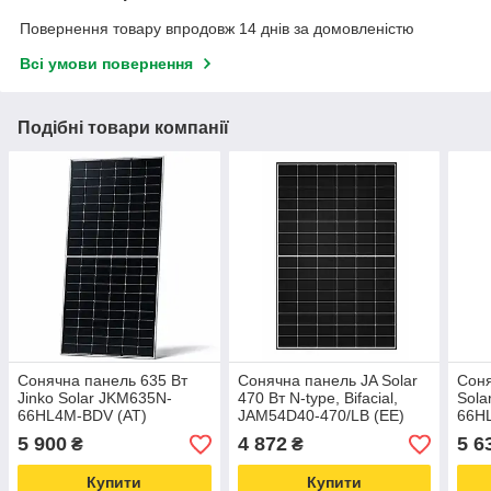
Повернення товару впродовж 14 днів за домовленістю
Всі умови повернення
Подібні товари компанії
Сонячна панель 635 Вт
Сонячна панель JA Solar
Соня
Jinko Solar JKM635N-
470 Вт N-type, Bifacial,
Sola
66HL4M-BDV (АТ)
JAM54D40-470/LB (ЕЕ)
66HL
type 
5 900
4 872
5 6
₴
₴
Купити
Купити