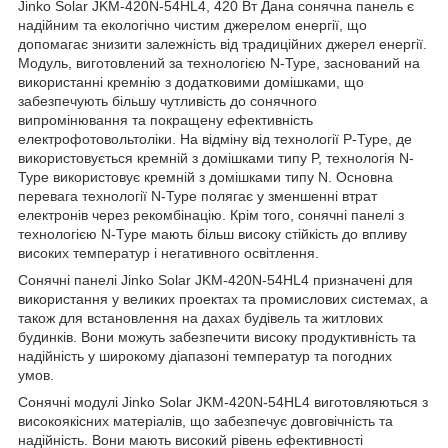
Jinko Solar JKM-420N-54HL4, 420 Вт Дана сонячна панель є
надійним та екологічно чистим джерелом енергії, що
допомагає знизити залежність від традиційних джерел енергії.
Модуль, виготовлений за технологією N-Type, заснований на
використанні кремнію з додатковими домішками, що
забезпечують більшу чутливість до сонячного
випромінювання та покращену ефективність
електрофотовольтоліки. На відміну від технології P-Type, де
використовується кремній з домішками типу P, технологія N-
Type використовує кремній з домішками типу N. Основна
перевага технології N-Type полягає у зменшенні втрат
електронів через рекомбінацію. Крім того, сонячні панелі з
технологією N-Type мають більш високу стійкість до впливу
високих температур і негативного освітлення.
Сонячні панелі Jinko Solar JKM-420N-54HL4 призначені для
використання у великих проектах та промислових системах, а
також для встановлення на дахах будівель та житлових
будинків. Вони можуть забезпечити високу продуктивність та
надійність у широкому діапазоні температур та погодних
умов.
Сонячні модулі Jinko Solar JKM-420N-54HL4 виготовляються з
високоякісних матеріалів, що забезпечує довговічність та
надійність. Вони мають високий рівень ефективності