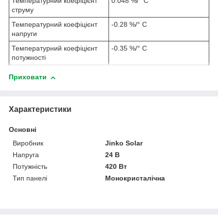
Температурний коефіцієнт
0.048 %/° С
струму
Температурний коефіцієнт
-0.28 %/° С
напруги
Температурний коефіцієнт
-0.35 %/° С
потужності
Приховати
Характеристики
Основні
Виробник
Jinko Solar
Напруга
24 В
Потужність
420 Вт
Тип панелі
Монокристалічна