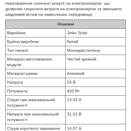
перетворення сонячної енергії на електроенергію, що
дозволяє скоротити витрати на електроенергію та зменшити
шкідливий вплив на навколишнє середовище.
Основні
Виробник
Jinko Solar
Країна виробник
Китай
Тип панелі
Монокристалічна
Матеріал виготовлення
Чистий кремній
модуля
Матеріал рамки
Алюміній
Напруга
24 В
Потужність
420 Вт
Струм при максимальній
13.33 А
потужності
Напруга при максимальній
31.51 В
потужності
Струм короткого замикання
14.07 А