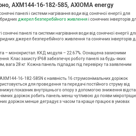
оно, AXM144-16-182-585, AXIOMA energy
нячні панелі і системи нагрівання води від сонячної енергії для
гібридних
джерел безперебійного живлення
і сонячних інверторів д
сонячні панелі та системи нагрівання води від сонячної енергії дл
ібридних джерел безперебійного живлення та сонячних інверторів д
нта – монокристал. ККД модуля – 22.67%. Оснащена захисними
ння. Клас захисту IP68 забезпечує роботу панелі за будь-яких
м, вага 28 кг. Кожна панель підпадає під перевірку та заявленим
 AXM144-16-182-585N є наявність 16 струмознімальних доріжок
ористовується для проведення та передачі постійного струму від
знижує показник внутрішнього опору з допомогою зниження відста
знімних доріжок робить панель менш чутливою до появи мікротріщи
льних доріжок менше деградує з часом та краще працює в умовах