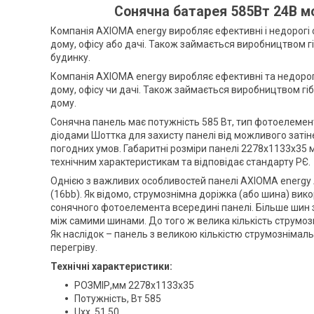
Сонячна батарея 585Вт 24В м
Компанія AXIOMA energy виробляє ефективні і недорогі со
дому, офісу або дачі. Також займається виробництвом 
будинку.
Компанія AXIOMA energy виробляє ефективні та недорогі 
дому, офісу чи дачі. Також займається виробництвом г
дому.
Сонячна панель має потужність 585 Вт, тип фотоелеме
діодами Шоттка для захисту панелі від можливого затіне
погодних умов. Габаритні розміри панелі 2278x1133x35 м
технічним характеристикам та відповідає стандарту РЄ.
Однією з важливих особливостей панелі AXIOMA energy
(16bb). Як відомо, струмознімна доріжка (або шина) вик
сонячного фотоелемента всередині панелі. Більше шин 
між самими шинами. До того ж велика кількість струмо
Як наслідок – панель з великою кількістю струмозніма
перегріву.
Технічні характеристики:
РОЗМІР,мм 2278x1133x35
Потужність, Вт 585
Uxx, 51,50