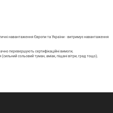
атичні навантаження Європи та України - витримує навантаження
 значно перевершують сертифікаційні вимоги;
(сильний сольовий туман, аміак, піщані вітри, град тощо);