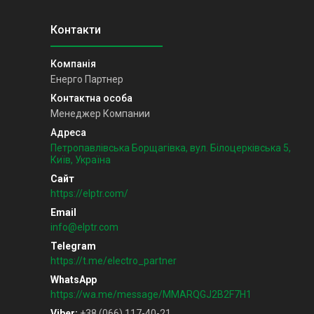
Енерго Партнер
Менеджер Компании
Петропавлівська Борщагівка, вул. Білоцерківська 5,
Київ, Україна
https://elptr.com/
info@elptr.com
https://t.me/electro_partner
https://wa.me/message/MMARQGJ2B2F7H1
Viber
+38 (066) 117-40-21