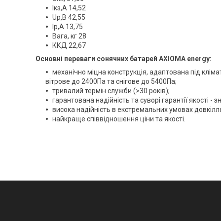
Iкз,А 14,52
Uр,В 42,55
Ip,А 13,75
Вага, кг 28
ККД 22,67
Основні переваги сонячних батарей AXIOMA energy:
механічно міцна конструкція, адаптована під клім
вітрове до 2400Па та снігове до 5400Па;
тривалий термін служби (>30 років);
гарантована надійність та суворі гарантії якості -
висока надійність в екстремальних умовах довкілля 
найкраще співвідношення ціни та якості.