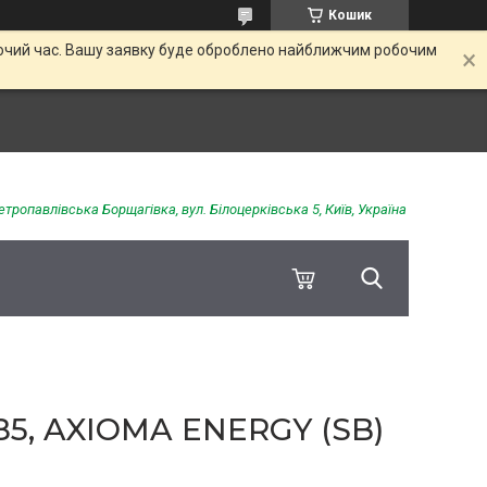
Кошик
обочий час. Вашу заявку буде оброблено найближчим робочим
етропавлівська Борщагівка, вул. Білоцерківська 5, Київ, Україна
5, AXIOMA ENERGY (SB)