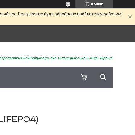
Кошик
обочий час. Вашу заявку буде оброблено найближчим робочим
етропавлівська Борщагівка, вул. Білоцерківська 5, Київ, Україна
LIFEPO4)