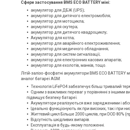
Сфери застосування BMS ECO BATTERY міні:
акумулятор для ДБЖ (UPS);
акумулятор для дитячого електромобіля;
акумулятор для мотоцикла;
акумулятор для скутера;
акумулятор для дитячого квадроциклу;
Акумулятор для котла;
акумулятор для аварійного електроживлення;
акумулятор для медичного обладнання;
акумулятор для систем сигналізації;
акумулятор для електронних касових апаратів;
акумулятор для ехолотів, манків, тощо.
Літій-залізо-фосфатні акумулятори BMS ECO BATTERY мін
аналог батареї AGM:
Технологія LiFePO4 забезпечує більш тривалий терм
Одним з важливих переваг у порівнянні з іншими вид
підвищує безпеку батареї.
Акумулятори реалізуються вже зарядженими і абс
Ідеально функціонують як при високих, так і при н
Життєвий цикл Більше 2000 циклів, при DOD 80% (пр
Відсутність шкідливих випарів.
Експлуатація в будь-якому положенні.