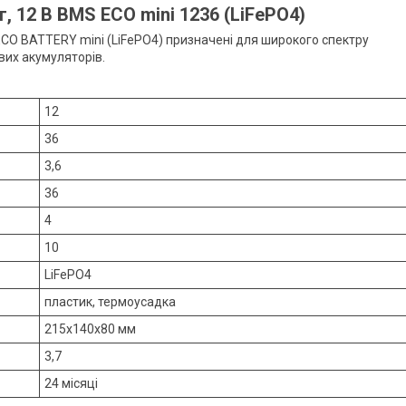
, 12 В BMS ECO mini 1236 (LiFePO4)
 ECO BATTERY mini (LiFePO4) призначені для широкого спектру
вих акумуляторів.
12
36
3,6
36
4
10
LiFePO4
пластик, термоусадка
215x140x80 мм
3,7
24 місяці