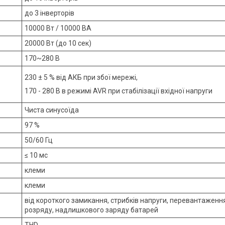
до 3 інверторів
10000 Вт / 10000 ВА
20000 Вт (до 10 сек)
170~280 В
230 ± 5 % від АКБ при збої мережі,
170 - 280 В в режимі AVR при стабілізації вхідної напруги
Чиста синусоїда
97 %
50/60 Гц
≤
10 мс
клеми
клеми
від короткого замикання, стрибків напруги, перевантаження
розряду, надлишкового заряду батарей
THD