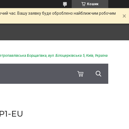
Кошик
обочий час. Вашу заявку буде оброблено найближчим робочим
етропавлівська Борщагівка, вул. Білоцерківська 5, Київ, Україна
P1-EU