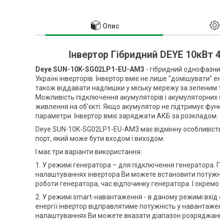
Опис
Інвертор Гібридний DEYE 10кВт
Deye SUN-10K-SG02LP1-EU-AM3
- гібридний однофазний
Україні інверторів. Інвертор вміє не лише "домішувати"
також віддавати надлишки у міську мережу за зеленим 
Можливість підключення акумуляторів і акумуляторних б
живлення на об'єкті. Якщо акумулятор не підтримує функ
параметри. Інвертор вміє заряджати АКБ за розкладом.
Deye SUN-10K-SG02LP1-EU-AM3 має відмінну особливість
порт, який може бути входом і виходом.
І має три варіанти використання:
1. У режимі генератора – для підключення генератора.
налаштуваннях інвертора Ви можете встановити потужні
роботи генератора, час відпочинку генератора. І окрем
2. У режимі smart-навантаження - в даному режимі вхід 
енергії інвертор відправлятиме потужність у навантаж
налаштуваннях Ви можете вказати діапазон розряджанн