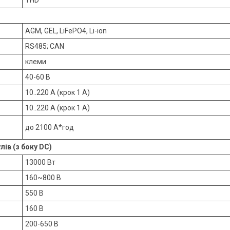
AGM, GEL, LiFePO4, Li-ion
RS485; CAN
клеми
40-60 В
10..220 А (крок 1 А)
10..220 А (крок 1 А)
до 2100 А*год
ів (з боку DC)
13000 Вт
160~800 В
550 В
160 В
200-650 В