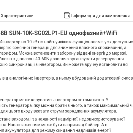
Характеристики
Інформація для замовлення
 48В SUN-10K-SG02LP1-EU однофазний+WiFi
 інвертор на 10 кВт із найгнучкішим функціоналом з усіх доступних
 енергію сонячної генерації для зниження власного споживання, а
тарифом. Можна встановити заборону віддачі енергії до мережі.
локів в діапазоні 40-60В дозволяє організувати резервування
цію синхронізації з інвертором, Ви можете вручну встановити всі
 від аналогічних інверторів, в ньому вбудований додатковий сило
 Генератор може керуватись інвертором автоматично. У
сть генератора, яку можна брати з нього, а також максимальний ч
о для цього входу вказати струми заряджання акумулятора.
стане виходом, і за наявності надмірної, недовикористовуваної
ення. Навантаженням може бути наприклад бойлер. А в
я акумулятора для режиму скидання надлишків енергії.