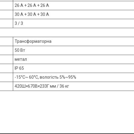
26 A + 26 А + 26 А
30 A + 30 А + 30 А
3 / 3
Трансформаторна
50 Вт
метал
IP 65
-15°C~ 60°C, вологість 5%~95%
420Ш×670В×233Г мм / 36 кг