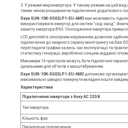
3. У режимі мікроінвертора. У такому режимі на цей вх
таким чином розширюючи підключення додаткового соня
Deye SUN-10K-SG02LP1-EU-AM3
має можливість підклю
використовувати інвертор для систем "схід-захід". Фізич
захисту інвертора IP65. Охолодження інвертора примус
LCD дисплей із сенсорним керуванням дозволяє здійснюв
підключення до хмарного сервісу моніторингу на базі 
переглядати графіки за весь час експлуатації та прак
статистику генерації, виробленої сонцем, відданої спож
Максимум 16 пристроїв можуть бути підключені паралел
ідеальними для об'єктів з масштабуванням.
Deye SUN-10K-SG02LP1-EU-AM3
допоможе організувати
максимально швидко повернути вкладені кошти завдяки
Характеристики
Підключення інвертора з боку АС 220 В
Тип інвертора
Кількість фаз
Паралельне підключення