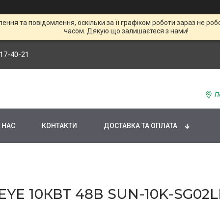
ння та повідомлення, оскільки за її графіком роботи зараз не р
часом. Дякую що залишаєтеся з нами!
117-40-21
П
 НАС
КОНТАКТИ
ДОСТАВКА ТА ОПЛАТА
YE 10КВТ 48В SUN-10K-SG02L