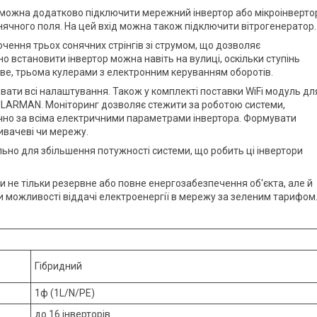
ід можна додатково підключити мережний інвертор або мікроінверто
чного поля. На цей вхід можна також підключити вітрогенератор.
чення трьох сонячних стрінгів зі струмом, що дозволяє
но встановити інвертор можна навіть на вулиці, оскільки ступінь
ове, трьома кулерами з електронним керуванням оборотів.
ати всі налаштування. Також у комплекті поставки WiFi модуль дл
SOLARMAN. Моніторинг дозволяє стежити за роботою системи,
тично за всіма електричними параметрами інвертора. Формувати
ивачеві чи мережу.
ьно для збільшення потужності системи, що робить ці інвертори
 не тільки резервне або повне енергозабезпечення об'єкта, але й
 можливості віддачі електроенергії в мережу за зеленим тарифом
Гібридний
1ф (1L/N/PE)
до 16 інверторів