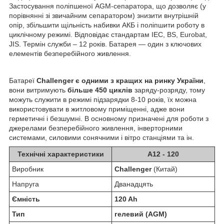
Застосування поліпшеної AGM-сепаратора, що дозволяє (у
порівнянні зі звичайним сепаратором) знизити внутрішній
опір, збільшити щільність набивки АКБ і поліпшити роботу в
циклічному режимі. Відповідає стандартам IEC, BS, Eurobat,
JIS. Термін служби – 12 років. Батарея ― один з ключових
елементів безперебійного живлення.
Батареї
Challenger є одними з кращих на ринку України
,
вони витримують
більше 450 циклів
заряду-розряду, тому
можуть служити в режимі підзарядки 8-10 років, їх можна
використовувати в житловому приміщенні, адже вони
герметичні і безшумні. В основному призначені для роботи з
джерелами безперебійного живлення, інверторними
системами, силовими сонячними і вітро станціями та ін.
Технічні характеристики
А12 - 120
Виробник
Challenger
(Китай)
Напруга
Дванадцять
Ємність
120 Ah
Тип
гелевий (AGM)