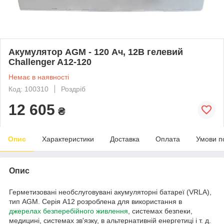
Акумулятор AGM - 120 Ач, 12В гелевий
Challenger A12-120
Немає в наявності
Код: 100310
Роздріб
12 605
₴
Опис
Характеристики
Доставка
Оплата
Умови п
Опис
Герметизовані необслуговувані акумуляторні батареї (VRLA),
тип AGM. Серія A12 розроблена для використання в
джерелах безперебійного живлення
, системах безпеки,
медицині, системах зв'язку, в альтернативній енергетиці і т. д.