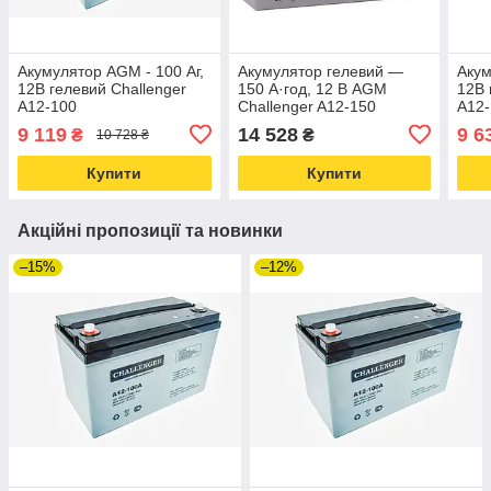
Акумулятор AGM - 100 Аг,
Акумулятор гелевий —
Акум
12В гелевий Challenger
150 А·год, 12 В AGM
12В 
A12-100
Challenger A12-150
A12
9 119
14 528
9 6
₴
₴
10 728 ₴
Купити
Купити
Акційні пропозиції та новинки
–15%
–12%