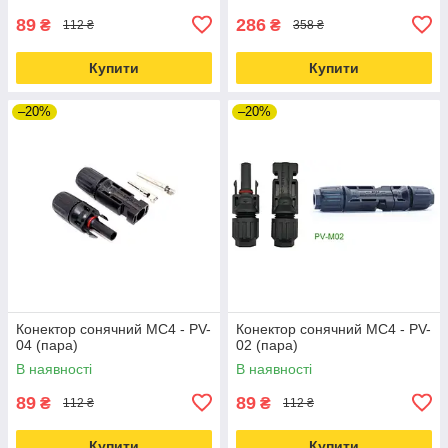
89
286
₴
₴
112 ₴
358 ₴
Купити
Купити
–20%
–20%
Конектор сонячний MC4 - PV-
Конектор сонячний MC4 - PV-
04 (пара)
02 (пара)
В наявності
В наявності
89
89
₴
₴
112 ₴
112 ₴
Купити
Купити