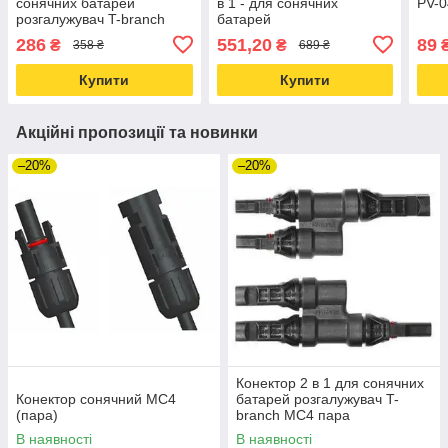
сонячних батарей
в 1 - для сонячних
PV-0
розгалужувач T-branch
батарей
MC4 пара
286
551,20
89
₴
₴
358 ₴
689 ₴
Купити
Купити
Акційні пропозиції та новинки
–20%
–20%
Конектор 2 в 1 для сонячних
Конектор сонячний MC4
батарей розгалужувач T-
(пара)
branch MC4 пара
В наявності
В наявності