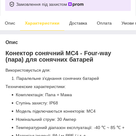
Замовлення під захистом
Опис
Характеристики
Доставка
Оплата
Умови 
Опис
Конектор сонячний MC4 - Four-way
(пара) для сонячних батарей
Використовується для:
Паралельне з'єднання сонячних батарей
Техничекские характеристики:
Комплектація: Папа + Мама
Ступінь захисту: IP68
Модель підключаються конекторів: MC4
Номінальний струм: 30 Ампер
Температурний діапазон експлуатації: -40 ℃ ~ 85 ℃ +
Матеріал ізоляції: PA / м-PPE / і т. д.