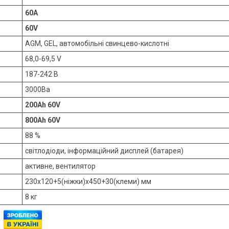
60A
60V
AGM, GEL, автомобільні свинцево-кислотні
68,0-69,5 V
187-242 В
3000Ва
200Ah 60V
800Ah 60V
88 %
світлодіоди, інформаційний дисплей (батарея)
активне, вентилятор
230х120+5(ніжки)х450+30(клеми) мм
8 кг