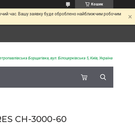
Кошик
обочий час. Вашу заявку буде оброблено найближчим робочим
етропавлівська Борщагівка, вул. Білоцерківська 5, Київ, Україна
ES CH-3000-60