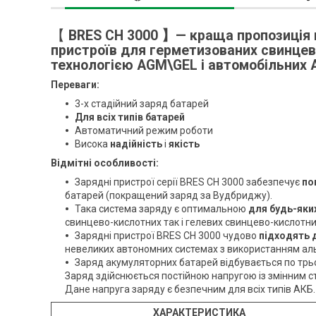
【
BRES CH 3000 】— краща пропозиція 
пристроїв для герметизованих свинцев
технологією AGM\GEL і автомобільних 
Переваги:
3-х стадійний заряд батарей
Для всіх типів батарей
Автоматичний режим роботи
Висока
надійність
і
якість
Відмітні особливості:
Зарядні пристрої серії BRES CH 3000 забезпечує
по
батарей (покращений заряд за Вудбриджу).
Така система заряду є оптимальною
для будь-яки
свинцево-кислотних так і гелевих свинцево-кислотни
Зарядні пристрої BRES CH 3000 чудово
підходять 
невеликих автономних системах з використанням альт
Заряд акумуляторних батарей відбувається по тр
Заряд здійснюється постійною напругою із змінним ст
Дане напруга заряду є безпечним для всіх типів АКБ.
ХАРАКТЕРИСТИКА