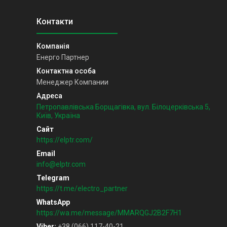
Енерго Партнер
Менеджер Компании
Петропавлівська Борщагівка, вул. Білоцерківська 5,
Київ, Україна
https://elptr.com/
info@elptr.com
https://t.me/electro_partner
https://wa.me/message/MMARQGJ2B2F7H1
Viber
+38 (066) 117-40-21