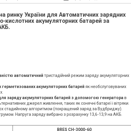
на ринку України для Автоматичних зарядних
о-кислотних акумуляторних батарей за
АКБ.
вністю автоматичний
тристадійний режим заряду акумуляторних
х герметизованих акумуляторних батарей
як необслуговуваних
х.
для заряду акумуляторних батарей з допомогою генератора
в
ернативних джерел живлення, таких як сонячні батареї і вітряки.
ьох стадийному алгоритмом (покращений заряд за Вудбриджу).
румом. Напруга заряду вибрано з розрахунку 13,6-13,9 на АКБ.
BRES CH-3000-60