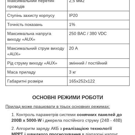
Максимальний перетин
2,5 мм
2
проводів
Ступінь захисту корпусу
IP20
Точність показань
1%
Максимальна напруга
250 ВАС / 380 VDC
виходу «AUX»
Максимальний струм виходу
20 А
«AUX»
Рід струму виходу «AUX»
змінний / постійний
Маса приладу
3 кг
Габаритні розміри
165х252х122
ОСНОВНІ РЕЖИМИ РОБОТИ
Прилад може працювати в трьох основних режимах:
Контроль параметрів системи
сонячних панелей до
200В х 5000-W
і джерела постійного струму (24В - 48В)
Алгоритм заряду АКБ з
реалізацією технології
МРРТ і швидкого прогнозування
в діапазоні напруг