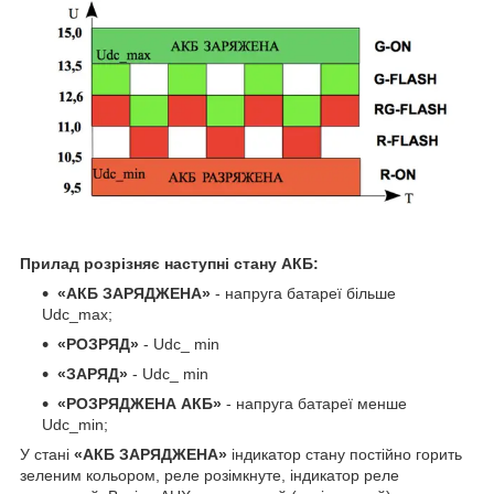
Прилад розрізняє наступні стану АКБ:
«АКБ ЗАРЯДЖЕНА»
- напруга батареї більше
Udc_max;
«РОЗРЯД»
- Udc_ min
«ЗАРЯД»
- Udc_ min
«РОЗРЯДЖЕНА АКБ»
- напруга батареї менше
Udc_min;
У стані
«АКБ ЗАРЯДЖЕНА»
індикатор стану постійно горить
зеленим кольором, реле розімкнуте, індикатор реле