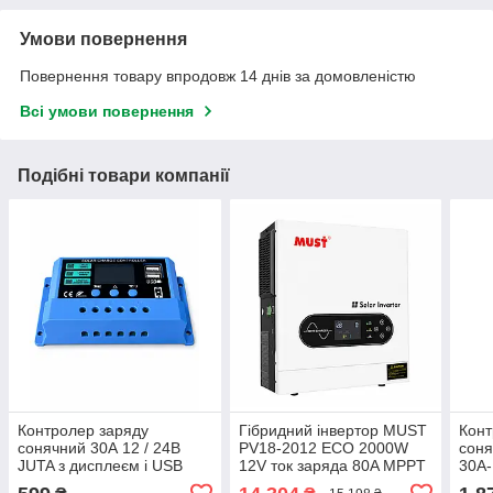
Умови повернення
Повернення товару впродовж 14 днів за домовленістю
Всі умови повернення
Подібні товари компанії
Контролер заряду
Гібридний інвертор MUST
Конт
сонячний 30А 12 / 24В
PV18-2012 ECO 2000W
соня
JUTA з дисплеєм і USB
12V ток заряда 80A MPPT
30А