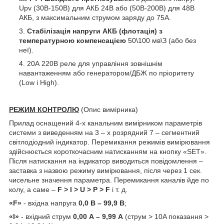
Upv (30В-150В) для АКБ 24В або (50В-200В) для 48В
АКБ, з максимальним струмом заряду до 75А.
Стабілізація напруги АКБ (флотація) з
температурною компенсацією
50\100 мв\З (або без
неї).
20А 220В реле для управління зовнішнім
навантаженням або генератором/ДБЖ по пріоритету
(Low і High).
РЕЖИМ КОНТРОЛЮ
(Опис вимірника)
Прилад оснащений 4-х канальним вимірником параметрів
системи з виведенням на 3 – х розрядний 7 – сегментний
світлодіодний індикатор. Перемикання режимів вимірювання
здійснюється короткочасним натисканням на кнопку «SET».
Після натискання на індикатор виводиться повідомлення –
заставка з назвою режиму вимірювання, після через 1 сек.
чисельне значення параметра. Перемикання каналів йде по
колу, а саме –
F > I > U > P > F
і т. д.
«F»
- вхідна напруга
0,0 В – 99,9 В
;
«I»
- вхідний струм
0,00 А – 9,99 А
(струм > 10A показання >