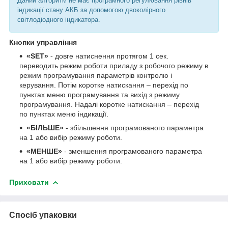
Даний алгоритм не має програмного регулювання рівнів
індикації стану АКБ за допомогою двоколірного
світлодіодного індикатора.
Кнопки управління
«SET»
- довге натиснення протягом 1 сек.
переводить режим роботи приладу з робочого режиму в
режим програмування параметрів контролю і
керування. Потім коротке натискання – перехід по
пунктах меню програмування та вихід з режиму
програмування. Надалі коротке натискання – перехід
по пунктах меню індикації.
«БІЛЬШЕ»
- збільшення програмованого параметра
на 1 або вибір режиму роботи.
«МЕНШЕ»
- зменшення програмованого параметра
на 1 або вибір режиму роботи.
Приховати
Спосіб упаковки