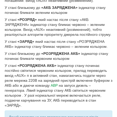
погашений. Вихід «AUX» неактивний (розімкнений).
У стані близькому до
«АКБ ЗАРЯДЖЕНА»
індикатор стану
починає блимати зеленим кольором
У стані
«РОЗРЯД»
який настає після стану «АКБ
ЗАРЯДЖЕНА» індикатор стану блимає червоно – зеленим
кольором. Вихід «AUX» неактивний (розімкнений), тобто
реалізується алгоритм пріоритету джерела постійного струму.
У стані
«ЗАРЯД»
який настає після стану «РОЗРЯДЖЕНА
АКБ» індикатор стану блимає червоно – зеленим кольором.
У стані близькому до
«РОЗРЯДЖЕНА АКБ»
індикатор стану
починає блимати червоним кольором
У стані
«РОЗРЯДЖЕНА АКБ»
індикатор стану починає
постійно світитися червоним кольором, прилад переводить
вихід «AUX» п в активний стан, намагаючись подати через
реле мережа 220В на зарядний пристрій включене буфером з
АКБ або ж даючи команду
АВР
на запуск дизель –
генератора. Лівий індикатор стану АКБ світиться червоним
кольором . У разі нормальної мережі включається реле,
подаючи харчування на ЗУ, АКБ переводиться в стан
«ЗАРЯД».