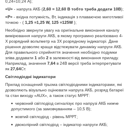
0,24=10,24 А);
«U»
- напруга АКБ (
2,60 = 12,60 B тобто треба додати 10В
);
«P»
- вхідна потужність, Вт, індикація з плаваючою миготливої
точкою - (
1,25 =1,25 W, 125 =125W
);
Необхідно звернути увагу на оригінальне виконання каналу
вимірювання напруги АКБ, в якому програмно реалізовано 4-
Х розрядний вольтметр на 3Х розрядному індикаторі. Дане
рішення дозволяє краще відстежувати динаміку напруги АКБ.
Для правильного сприйняття значення необхідно подумки
зліва додавати
1
або
2
в залежності від виконання приладу.
Наприклад, значення
7,64
в 24В версії треба інтерпретувати
як
27,64
Ст.
Світлодіодні індикатори
Прилад оснащений трьома світлодіодними індикаторами, які
дозволяють візуально оцінювати напруга АКБ, розряд батареї
та стан виходу «AUX», а також статус МРРТ:
червоний світлодіод сигналізує про напрузі АКБ нижче
допустимого (за замовчуванням – 10,5 В);
жовтий світлодіод - рівень МРРТ;
двоколірний світлодіод – індикатор напруги АКБ;