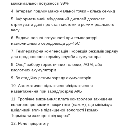
максимальної потужності 99%
Інтервал пошуку максимальної точки - кілька секунд
Інформативний вбудований дисплей дозволяє
отримувати дані про стан системи в режим реального
часу
Видача повної потужності при температурі
навколишнього середовища до-45С
Температурна компенсація і корекція режимів заряду
для продовження терміну служби акумулятора
Опції вибору герметичних гелевих, AGM, або
кислотних акумуляторів
3х стадійну режим заряду акумуляторів
Автоматичне підключення/відключення
навантаження при заряд/розряд АКБ
Тропічне виконання: плата контролера захищена
вологонепроникним покриттям (лаком), що мінімізує
шкідливий вплив підвищеної вологості і комах.
Термінали захищені від корозії.
Реле пріоритету