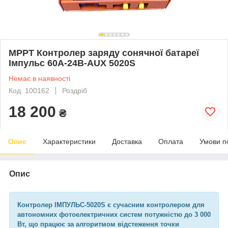
MPPT Контролер заряду сонячної батареї
Імпульс 60А-24В-AUX 5020S
Немає в наявності
Код: 100162
Роздріб
18 200
₴
Опис
Характеристики
Доставка
Оплата
Умови п
Опис
Контролер ІМПУЛЬС-5020S є сучасним контролером для
автономних фотоелектричних систем потужністю до 3 000
Вт, що працює за алгоритмом відстеження точки