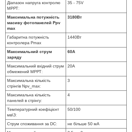
Діапазон напруга контролю
35 - 75V
МРРТ:
Максимальна потужність
3180Вт
масиву фотопанелей Ppv
max
Габаритна потужність
1440Вт
контролера Pmax
Максимальний струм
60А
заряду
Максимальний вхідний струм
20А
обмежений МРРТ:
Максимальна кількість
3
стрінгів Npv_max:
Максимальна кількість
4
панелей в стрінгу:
Температурний коефіцієнт
50/100
мв\З:
Струм споживання за DC:
не більше 50 мА