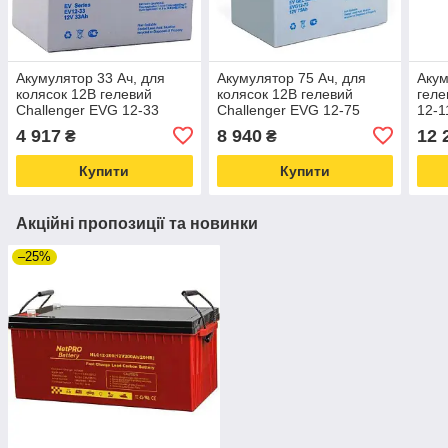
Акумулятор 33 Ач, для
Акумулятор 75 Ач, для
Акум
колясок 12В гелевий
колясок 12В гелевий
геле
Challenger EVG 12-33
Challenger EVG 12-75
12-1
4 917
8 940
12 
₴
₴
Купити
Купити
Акційні пропозиції та новинки
–25%