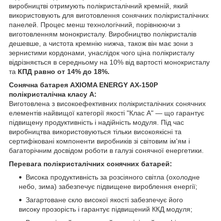
виробництві отримують полікристалічний кремній, який
використовують для виготовлення сонячних полікристалічних
панелей. Процес менш технологічний, порівнюючи з
виготовленням монокристалу. Виробництво полікристалів
дешевше, а чистота кремнію нижча, також він має зони з
зернистими кордонами, унаслідок чого ціна полікристалу
відрізняється в середньому на 10% від вартості монокристалу
та
КПД равно от 14% до 18%.
Сонячна батарея AXIOMA ENERGY AX-150P
полікристалічна класу А:
Виготовлена з високоефективних полікристалічних сонячних
елементів найвищої категорії якості "Клас A" — що гарантує
підвищену продуктивність і надійність модуля. Під час
виробництва використовуються тільки високоякісні та
сертифіковані компоненти виробників зі світовим ім'ям і
багаторічним досвідом роботи в галузі сонячної енергетики.
Перевага полікристалічних сонячних батарей:
Висока продуктивність за розсіяного світла (охолодне
небо, зима) забезпечує підвищене вироблення енергії;
Загартоване скло високої якості забезпечує його
високу прозорість і гарантує підвищений ККД модуля;