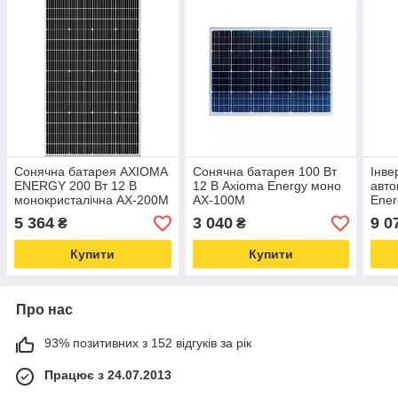
Сонячна батарея AXIOMA
Сонячна батарея 100 Вт
Інве
ENERGY 200 Вт 12 В
12 В Axioma Energy моно
авт
монокристалічна AX-200M
AX-100M
Ener
(SB)
ISPW
5 364
3 040
9 0
₴
₴
сину
Купити
Купити
Про нас
93% позитивних з 152 відгуків за рік
Працює з 24.07.2013