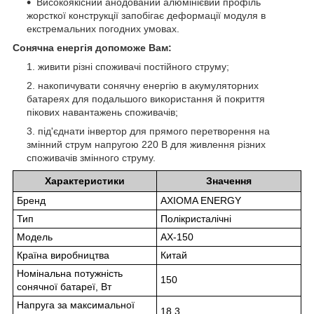
Високоякісний анодований алюмінієвий профіль
жорсткої конструкції запобігає деформації модуля в
екстремальних погодних умовах.
Сонячна енергія допоможе Вам:
живити різні споживачі постійного струму;
накопичувати сонячну енергію в акумуляторних
батареях для подальшого використання й покриття
пікових навантажень споживачів;
під'єднати інвертор для прямого перетворення на
змінний струм напругою 220 В для живлення різних
споживачів змінного струму.
Характеристики
Значення
Бренд
AXIOMA ENERGY
Тип
Полікристалічні
Модель
AX-150
Країна виробництва
Китай
Номінальна потужність
150
сонячної батареї, Вт
Напруга за максимальної
18,3