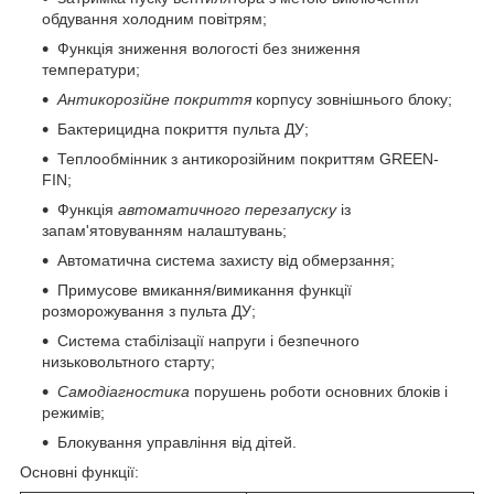
обдування холодним повітрям;
Функція зниження вологості без зниження
температури;
Антикорозійне покриття
корпусу зовнішнього блоку;
Бактерицидна покриття пульта ДУ;
Теплообмінник з антикорозійним покриттям GREEN-
FIN;
Функція
автоматичного перезапуску
із
запам'ятовуванням налаштувань;
Автоматична система захисту від обмерзання;
Примусове вмикання/вимикання функції
розморожування з пульта ДУ;
Система стабілізації напруги і безпечного
низьковольтного старту;
Самодіагностика
порушень роботи основних блоків і
режимів;
Блокування управління від дітей.
Основні функції: