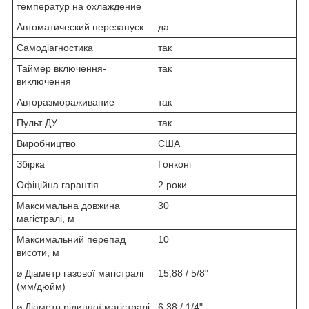
температур на охлаждение
Автоматический перезапуск
да
Самодіагностика
так
Таймер включення-
так
виключення
Авторазмораживание
так
Пульт ДУ
так
Виробництво
США
Збірка
Гонконг
Офіційна гарантія
2 роки
Максимальна довжина
30
магістралі, м
Максимальний перепад
10
висоти, м
⌀ Діаметр газової магістралі
15,88 / 5/8"
(мм/дюйм)
⌀ Діаметр рідинної магістралі
6,38 / 1/4"