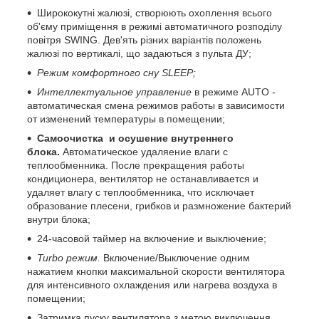
Ширококутні жалюзі, створюють охоплення всього
об'єму приміщення в режимі автоматичного розподілу
повітря SWING. Дев'ять різних варіантів положень
жалюзі по вертикалі, що задаються з пульта ДУ;
Режим комфортного сну SLЕЕР;
Интеллектуальное управление
в режиме AUTO -
автоматическая смена режимов работы в зависимости
от изменений температуры в помещении;
Самоочистка и осушение внутреннего
блока.
Автоматическое удаляение влаги с
теплообменника. После прекращения работы
кондиционера, вентилятор не останавливается и
удаляет влагу с теплообменника, что исключает
образование плесени, грибков и размножение бактерий
внутри блока;
24-часовой таймер на включение и выключение;
Turbo режим.
Включение/Выключение одним
нажатием кнопки максимальной скорости вентилятора
для интенсивного охлаждения или нагрева воздуха в
помещении;
Затримка пуску вентилятора з метою виключення