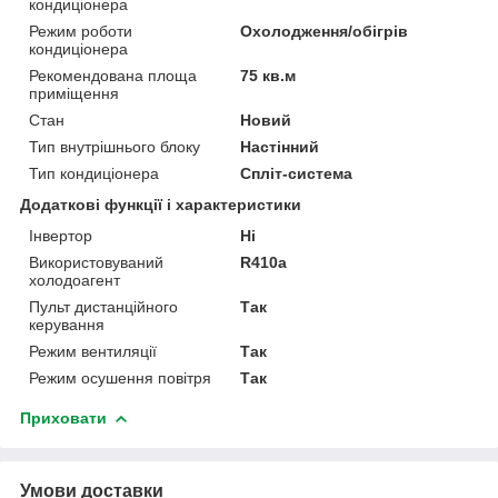
кондиціонера
Режим роботи
Охолодження/обігрів
кондиціонера
Рекомендована площа
75 кв.м
приміщення
Стан
Новий
Тип внутрішнього блоку
Настінний
Тип кондиціонера
Спліт-система
Додаткові функції і характеристики
Інвертор
Ні
Використовуваний
R410a
холодоагент
Пульт дистанційного
Так
керування
Режим вентиляції
Так
Режим осушення повітря
Так
Приховати
Умови доставки