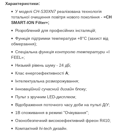
Характеристики:
У моделі
CH-S30XN7
реалізована технологія
тотальної очищення повітря нового покоління -
«CH
SMART-ION Filter»;
Розроблений для професійних інсталяцій;
Функція підтримки температури +8°C (захист від
обмерзання);
Спеціальна
функція контролю температури
«I
FEEL»;
Низький рівень шуму - 24 дБ;
Клас енергоефективності
А
;
Інтелектуальна розморожування;
Інноваційний сучасний дизайн
блоку;
Пульт з зручним LED-дисплеєм;
Відображення поточного часу доби на пульті Д/У;
1В споживання в режимі "Очікування";
Озонобезпечний високоефективний фреон R410;
Компактний
hi-tech
дизайн.