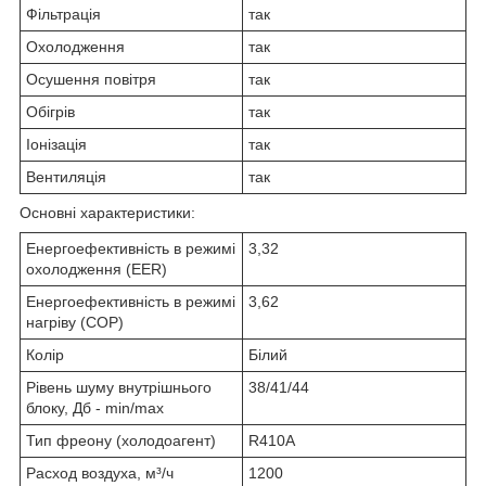
Фільтрація
так
Охолодження
так
Осушення повітря
так
Обігрів
так
Іонізація
так
Вентиляція
так
Основні характеристики:
Енергоефективність в режимі
3,32
охолодження (EER)
Енергоефективність в режимі
3,62
нагріву (COP)
Колір
Білий
Рівень шуму внутрішнього
38/41/44
блоку, Дб - min/max
Тип фреону (холодоагент)
R410A
Расход воздуха, м³/ч
1200