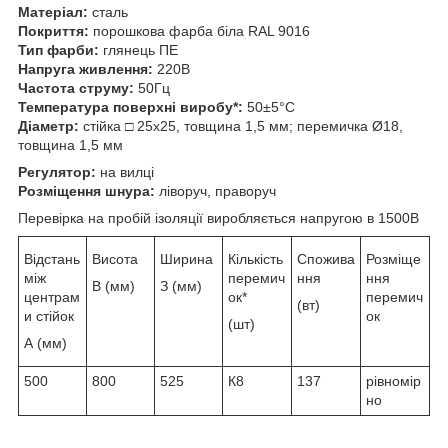
Матеріал:
сталь
Покриття:
порошкова фарба біла RAL 9016
Тип фарби:
глянець ПЕ
Напруга живлення:
220В
Частота струму:
50Гц
Температура поверхні виробу*:
50±5°С
Діаметр:
стійка □ 25х25, товщина 1,5 мм; перемичка Ø18,
товщина 1,5 мм
Регулятор:
на вилці
Розміщення шнура:
ліворуч, праворуч
Перевірка на пробій ізоляції виробляється напругою в 1500В
Відстань
Висота
Ширина
Кількість
Спожива
Розміще
між
перемич
ння
ння
В (мм)
З (мм)
центрам
ок*
перемич
(вт)
и стійок
ок
(шт)
А (мм)
500
800
525
К8
137
рівномір
но