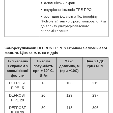
алюмінієвий екран
внутрішня ізоляція TPE-ПРО
зовнішня ізоляція з Поліолефіну
(Polyolefin) темно сірого кольору, стійка
до впливу ультрафіолетового
випромінювання
Саморегулюючий DEFROST PIPE з екраном з алюмінієвої
фольги. Ціна за м. п. на відріз
Тип кабелю
Питома
Макс.
Ціна з ПДВ,
з екраном з
потужність
довжина, м
грн./ м. п.
алюмінієвої
при + 10° C,
(при +10С)
фольги
Вт/м
DEFROST
15
105
219
PIPE 15
DEFROST
20
129
297
PIPE 20
DEFROST
30
113
306
PIPE 30