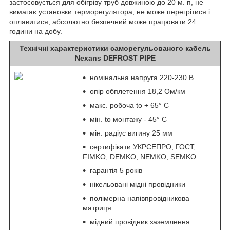
застосовується для обігріву труб довжиною до 20 м. п, не
вимагає установки терморегулятора, не може перегрітися і
оплавитися, абсолютно безпечний може працювати 24
години на добу.
Технічні характеристики саморегульованого кабель
Nexans DEFROST PIPE
номінальна напруга 220-230 В
опір обплетення 18,2 Ом/км
макс. робоча to + 65° C
мін. to монтажу - 45° C
мін. радіус вигину 25 мм
сертифікати УКРСЕПРО, ГОСТ,
FIMKO, DEMKO, NEMKO, SEMKO
гарантія 5 років
нікельовані мідні провідники
полімерна напівпровідникова
матриця
мідний провідник заземлення