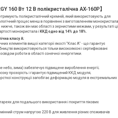
Y 160 Вт 12 В полікристалічна AX-160P】
отримують полікристалічний кремній, який використовують для
ологічний процес менш в порівнянні з виготовленням монокристала
нижче, також він має області з зернистими межами, у результаті ц
артості монокристала і
ККД одно від 14% до 18%.
ічна класу А:
их елементів вищої категорії якості "Клас A" - що гарантує
бництві використовуються тільки високоякісні і сертифіковані
досвідом роботи в області сонячної енергетики.
не небо, зима) забезпечує підвищене вироблення енергії;
исоку прозорість і гарантує підвищений ККД модуля;
рсткої конструкції запобігає деформацію модуля в екстремальних
тареях для подальшого використання і покриття пікових
змінний струм напругою 220 В для живлення різних споживачів