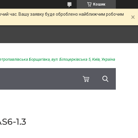
Кошик
обочий час. Вашу заявку буде оброблено найближчим робочим
етропавлівська Борщагівка, вул. Білоцерківська 5, Київ, Україна
S6-1.3