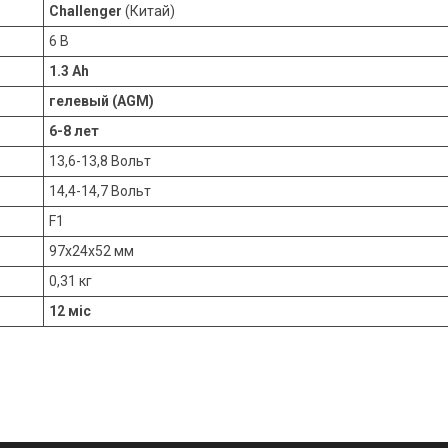
Challenger
(Китай)
6 В
1.3 Ah
гелевый (AGM)
6-8 лет
13,6-13,8 Вольт
14,4-14,7 Вольт
F1
97x24x52 мм
0,31 кг
12 міс