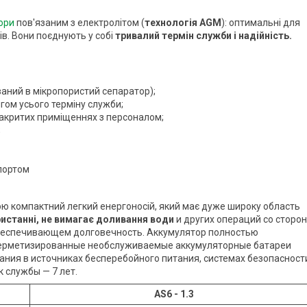
ори
пов'язаним з електролітом (
технологія АGM
): оптимальні для
в. Вони поєднують у собі
тривалий термін служби і надійність.
ваний в мікропористий сепаратор);
гом усього терміну служби;
закритих приміщеннях з персоналом;
;
портом
ю компактний легкий енергоносій, який має дуже широку область
ристанні, не вимагає доливання води
и других операций со сторо
обеспечивающем долговечность. Аккумулятор полностью
Герметизированные необслуживаемые аккумуляторные батареи
ания в источниках бесперебойного питания, системах безопасност
к службы — 7 лет.
АS6 - 1.3