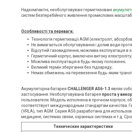
Надкомпактні, необслуговувані герметизовані
акумулят
систем безперебійного живлення промислових масштабі
Особливості та переваги:
Технологія герметизації AGM (електроліт, абсорбо
Не вимагається обслуговування і долив води протя
Відсутній газовиділення, можлива експлуатація в 
Герметичний корпус, виключені витоку електроліту
Можлива експлуатація в будь-якому положенні;
Великий термін зберігання без підзаряду;
Немає обмежень на перевезення будь-яким транс
Акумуляторна батарея
CHALLENGER AS6-1.3
являє собо
застосування. Необслуговувана батарея
проста у вико
пользователя. Модель исполнена в прочном корпусе, 
соответствует международным стандартам качества. 
(VRLA), тип AGM. Серия AS6 разработана для использов
медицине, системах связи, охранных системах и т.д. Сро
Технические характеристики