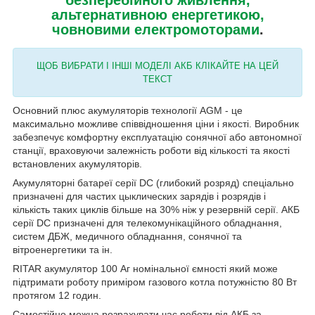
альтернативною енергетикою,
човновими електромоторами
.
ЩОБ ВИБРАТИ І ІНШІ МОДЕЛІ АКБ КЛІКАЙТЕ НА ЦЕЙ
ТЕКСТ
Основний плюс акумуляторів технології AGM - це
максимально можливе співвідношення ціни і якості. Виробник
забезпечує комфортну експлуатацію сонячної або автономної
станції, враховуючи залежність роботи від кількості та якості
встановлених акумуляторів.
Акумуляторні батареї серії DC (глибокий розряд) спеціально
призначені для частих цыклических зарядів і розрядів і
кількість таких циклів більше на 30% ніж у резервній серії. АКБ
серії DC призначені для телекомунікаційного обладнання,
систем ДБЖ, медичного обладнання, сонячної та
вітроенергетики та ін.
RITAR акумулятор 100 Аг номінальної ємності який може
підтримати роботу приміром газового котла потужністю 80 Вт
протягом 12 годин.
Самостійно можна розрахувати час роботи від АКБ за