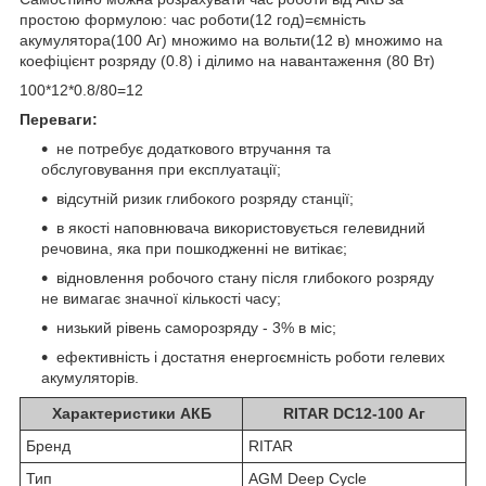
простою формулою: час роботи(12 год)=ємність
акумулятора(100 Аг) множимо на вольти(12 в) множимо на
коефіцієнт розряду (0.8) і ділимо на навантаження (80 Вт)
100*12*0.8/80=12
Переваги:
не потребує додаткового втручання та
обслуговування при експлуатації;
відсутній ризик глибокого розряду станції;
в якості наповнювача використовується гелевидний
речовина, яка при пошкодженні не витікає;
відновлення робочого стану після глибокого розряду
не вимагає значної кількості часу;
низький рівень саморозряду - 3% в міс;
ефективність і достатня енергоємність роботи гелевих
акумуляторів.
Характеристики АКБ
RITAR DC12-100 Аг
Бренд
RITAR
Тип
AGM Deep Cycle