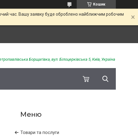
Кошик
обочий час. Вашу заявку буде оброблено найближчим робочим
етропавлівська Борщагівка, вул. Білоцерківська 5, Київ, Україна
Товари та послуги